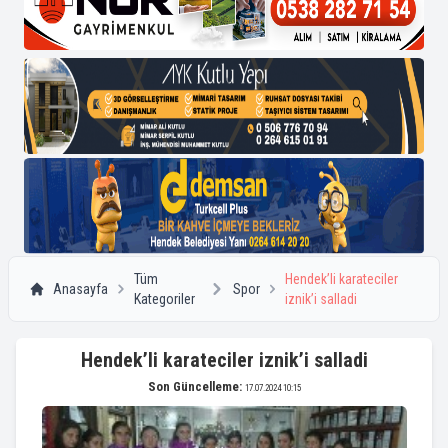
Tüm
Hendek’li karateciler
Anasayfa
Spor
Kategoriler
iznik’i salladi
Hendek’li karateciler iznik’i salladi
Son Güncelleme:
17.07.2024 10:15