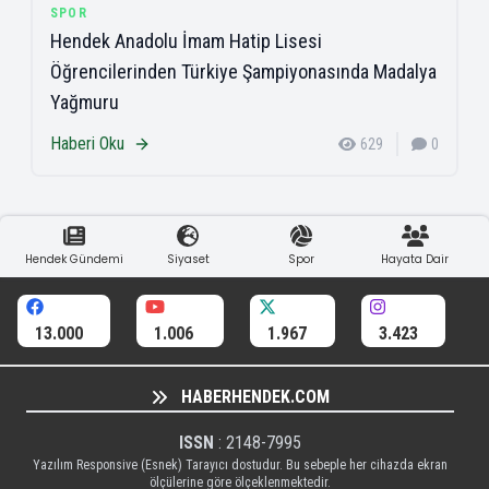
SPOR
Hendek Anadolu İmam Hatip Lisesi
Öğrencilerinden Türkiye Şampiyonasında Madalya
Yağmuru
Haberi Oku
629
0
Hendek Gündemi
Siyaset
Spor
Hayata Dair
13.000
1.006
1.967
3.423
HABERHENDEK.COM
ISSN
: 2148-7995
Yazılım Responsive (Esnek) Tarayıcı dostudur. Bu sebeple her cihazda ekran
ölçülerine göre ölçeklenmektedir.