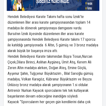
Hendek Belediyesi Karate Takımı hafta sonu İznik’te
düzenlenen İller arası karate şampiyonasından toplam 14
madalya ile dönerek şampiyonaya damgasını vurdu.
Bursa’nın İznik ilçesinde düzenlenen iller arası karate
şampiyonasında Hendek Belediyesi Karate takımı 17 sporcu
ile katıldığı şampiyonada 6 Altın, 5 gümüş ve 3 bronz madalya
alarak büyük bir başarıya imza attı.
Hendek Belediyesi Karate takımından Büşra Tosun,Nurcan
Çiçek,Dilara Birinci, Aslıhan Aygüneş, Ümit Atış, Kerem Ali
Zeren Altın madalya alırken, Doğan Ateş, Emine Göçlü,
Ayşenur Şahin, Tuğçenur Büyüktazim , Bilal Sarıoğlu gümüş
madalya, Volkan Karagöz, Kübranur Büyüktazim ve Beyza
Ünlüsoy bronz madalya alarak şampiyonanın 1.si oldular.
Antrenör Nurkan Kayacık sporcularını tek tek kutlayarak
başarılarının devam edeceğine inandığını söyledi.
Kayacık “Sporcularım her geçen gün kendilerini daha çok