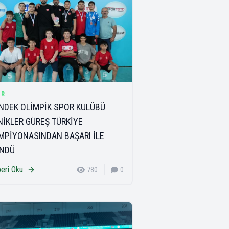
OR
NDEK OLİMPİK SPOR KULÜBÜ
NİKLER GÜREŞ TÜRKİYE
MPİYONASINDAN BAŞARI İLE
NDÜ
eri Oku
780
0