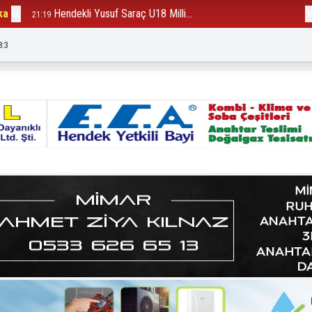
ka
Hendekli Yusuf Saraç U18 Milli...
B
21:19
12:23
8:5