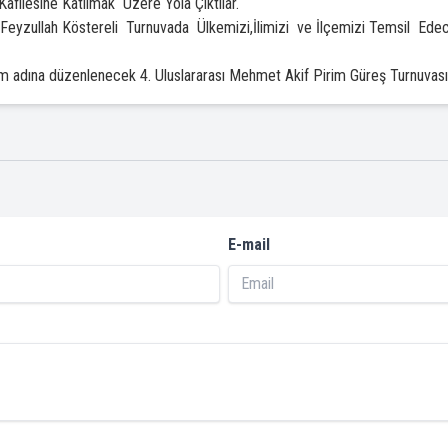
Kafilesine Katılmak Üzere Yola Çıktılar.
Feyzullah Köstereli Turnuvada Ülkemizi,İlimizi ve İlçemizi Temsil Ede
dına düzenlenecek 4. Uluslararası Mehmet Akif Pirim Güreş Turnuvası,
E-mail