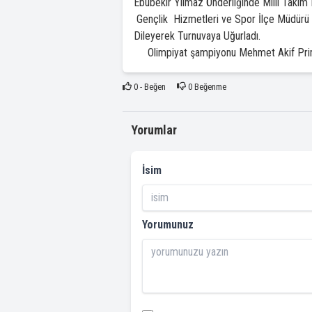
Ebubekir Yılmaz Önderliğinde Milli Takım 
Gençlik Hizmetleri ve Spor İlçe Müdürü 
Dileyerek Turnuvaya Uğurladı.
Olimpiyat şampiyonu Mehmet Akif Prim a
0
- Beğen
0
Beğenme
Yorumlar
İsim
Yorumunuz