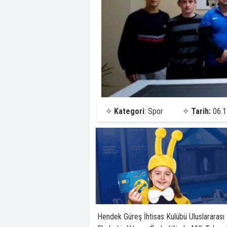
✧
Kategori
: Spor
✧
Tarih:
06.1
Hendek Güreş İhtisas Kulübü Uluslararas