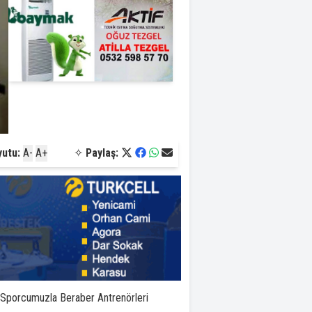
yutu:
A-
A+
✧
Paylaş:
 Sporcumuzla Beraber Antrenörleri