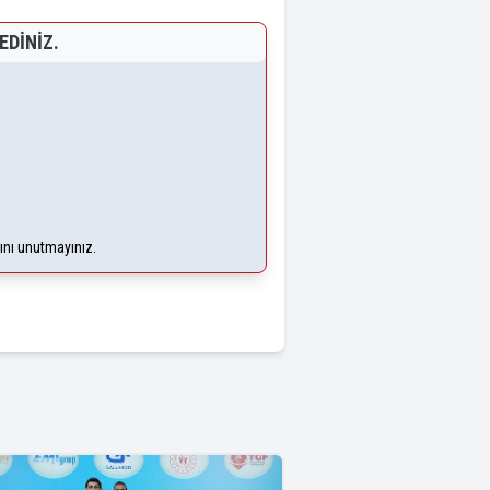
EDINIZ.
ğını unutmayınız.