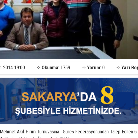
1.2014 19:00
✧
Okunma
: 1759
✧
Yorum
: 0
✧
Yazı Bo
ı Mehmet Akif Pirim Turnuvasına Güreş Federasyonundan Talep Edilen 6