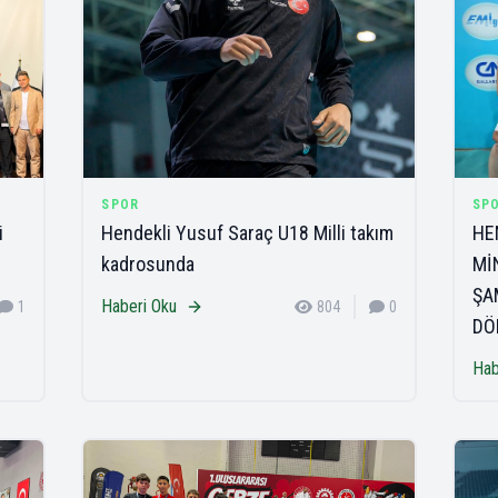
SPOR
SP
i
Hendekli Yusuf Saraç U18 Milli takım
HE
kadrosunda
Mİ
ŞA
Haberi Oku
1
804
0
DÖ
Hab