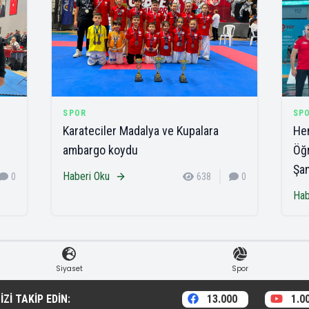
SPOR
SP
Karateciler Madalya ve Kupalara
Hen
ambargo koydu
Öğr
Şa
Haberi Oku
0
638
0
Hab
Siyaset
Spor
ZI TAKIP EDIN:
13.000
1.0