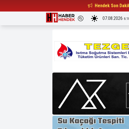
Beşiktaşlılar Derneği Başkanı...
Hendek Son Daki
15:32
07.08.2026
6:1