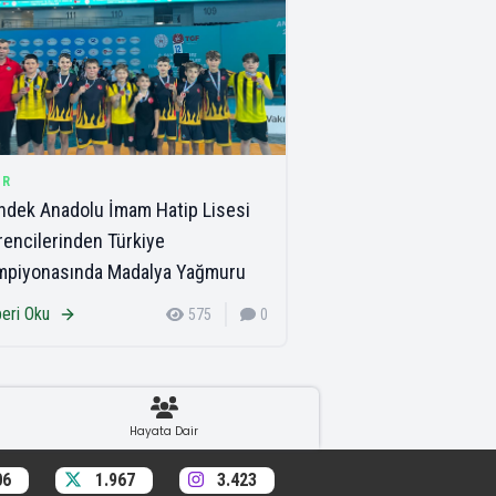
OR
dek Anadolu İmam Hatip Lisesi
encilerinden Türkiye
mpiyonasında Madalya Yağmuru
eri Oku
575
0
Hayata Dair
06
1.967
3.423