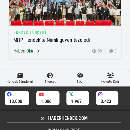
HENDEK GÜNDEMI
MHP Hendek’te Namlı güven tazeledi
Haberi Oku
88
0
Hendek Gündemi
Siyaset
Spor
Hayata Dair
13.000
1.006
1.967
3.423
HABERHENDEK.COM