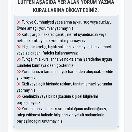
LÜTFEN AŞAĞIDA YER ALAN YORUM YAZMA
KURALLARINA DIKKAT EDINIZ.
Türkiye Cumhuriyeti yasalarına aykırı, suç veya suçluyu
övme amaçlı yorumlar yapmayınız.
Küfür, argo, hakaret içerikli, nefret uyandıracak veya
nefreti körükleyecek yorumlar yapmayınız.
Irkçı, cinsiyetçi, kişilik haklarını zedeleyen, taciz amaçlı
veya saldırgan ifadeler kullanmayınız.
Türkçe imla kurallarına ve noktalama işaretlerine uygun
cümleler kurmaya özen gösteriniz.
Yorumunuzu tamamı büyük harflerden oluşacak şekilde
yazmayınız.
Gizli veya açık biçimde reklam, tanıtım amaçlı yorumlar
yapmayınız.
Kendinizin veya bir başkasının kişisel bilgilerini
paylaşmayınız.
Yorumlarınızın hukuki sorumluluğunu üstlendiğinizi,
talep edilmesi halinde bilgilerinizin yetkili makamlarla
paylaşılacağını unutmayınız.