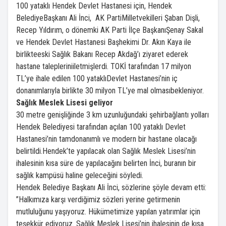
100 yataklı Hendek Devlet Hastanesi için, Hendek
BelediyeBaşkanı Ali İnci, AK PartiMilletvekilleri Şaban Dişli,
Recep Yıldırım, o dönemki AK Parti İlçe BaşkanıŞenay Sakal
ve Hendek Devlet Hastanesi Başhekimi Dr. Akın Kaya ile
birlikteeski Sağlık Bakanı Recep Akdağ’ı ziyaret ederek
hastane talepleriniiletmişlerdi. TOKİ tarafından 17 milyon
TL’ye ihale edilen 100 yataklıDevlet Hastanesi’nin iç
donanımlarıyla birlikte 30 milyon TL’ye mal olmasıbekleniyor.
Sağlık Meslek Lisesi geliyor
30 metre genişliğinde 3 km uzunluğundaki şehirbağlantı yolları
Hendek Belediyesi tarafından açılan 100 yataklı Devlet
Hastanesi’nin tamdonanımlı ve modern bir hastane olacağı
belirtildi.Hendek’te yapılacak olan Sağlık Meslek Lisesi’nin
ihalesinin kısa süre de yapılacağını belirten İnci, buranın bir
sağlık kampüsü haline geleceğini söyledi.
Hendek Belediye Başkanı Ali İnci, sözlerine şöyle devam etti:
”Halkımıza karşı verdiğimiz sözleri yerine getirmenin
mutluluğunu yaşıyoruz. Hükümetimize yapılan yatırımlar için
teşekkür ediyoruz. Sağlık Meslek Lisesi’nin ihalesinin de kısa