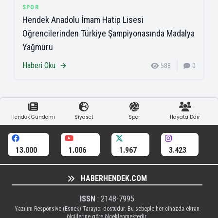
SPOR
Hendek Anadolu İmam Hatip Lisesi
Öğrencilerinden Türkiye Şampiyonasında Madalya
Yağmuru
Haberi Oku
588
0
Hendek Gündemi
Siyaset
Spor
Hayata Dair
13.000
1.006
1.967
3.423
HABERHENDEK.COM
ISSN
: 2148-7995
Yazılım Responsive (Esnek) Tarayıcı dostudur. Bu sebeple her cihazda ekran
ölçülerine göre ölçeklenmektedir.