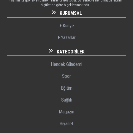
Yazılım Responsive (Esnek) Tarayıcı dostudur. Bu sebeple her cihazda ekran
ölçülerine göre ölçeklenmektedir.
KURUMSAL
Künye
Yazarlar
KATEGORILER
Hendek Gündemi
Spor
Eğitim
Sağlık
Magazin
Siyaset