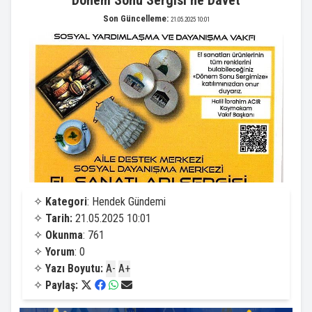
Dönem Sonu Sergisi’ne Davet
Son Güncelleme:
21.05.2025 10:01
✧
Kategori
: Hendek Gündemi
✧
Tarih:
21.05.2025 10:01
✧
Okunma
: 761
✧
Yorum
: 0
✧
Yazı Boyutu:
A-
A+
✧
Paylaş: