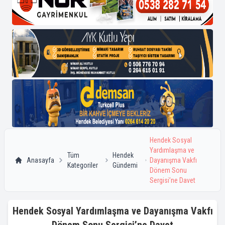
Hendek Sosyal
Yardımlaşma ve
Tüm
Hendek
Anasayfa
Dayanışma Vakfı
Kategoriler
Gündemi
Dönem Sonu
Sergisi’ne Davet
Hendek Sosyal Yardımlaşma ve Dayanışma Vakfı