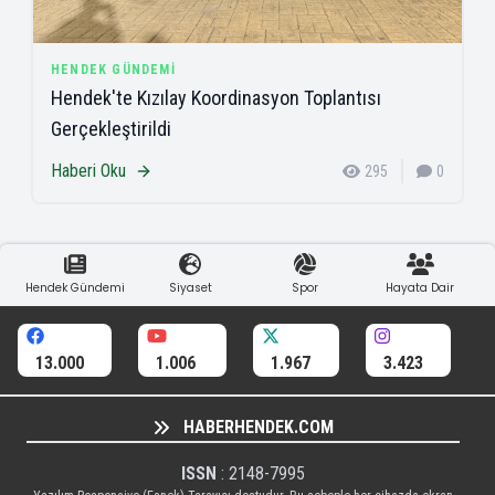
HENDEK GÜNDEMI
Hendek'te Kızılay Koordinasyon Toplantısı
Gerçekleştirildi
Haberi Oku
295
0
Hendek Gündemi
Siyaset
Spor
Hayata Dair
13.000
1.006
1.967
3.423
HABERHENDEK.COM
ISSN
: 2148-7995