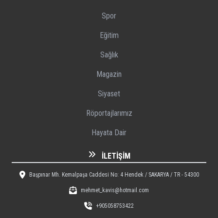
Spor
Eğitim
Sağlık
Magazin
Siyaset
Röportajlarımız
Hayata Dair
İLETIŞIM
Başpınar Mh. Kemalpaşa Caddesi No: 4 Hendek / SAKARYA / TR - 54300
mehmet_kavis@hotmail.com
+905058753422