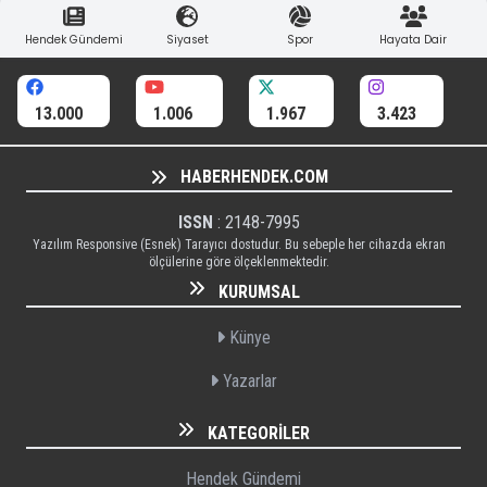
Hendek Gündemi
Siyaset
Spor
Hayata Dair
13.000
1.006
1.967
3.423
HABERHENDEK.COM
ISSN
: 2148-7995
Yazılım Responsive (Esnek) Tarayıcı dostudur. Bu sebeple her cihazda ekran
ölçülerine göre ölçeklenmektedir.
KURUMSAL
Künye
Yazarlar
KATEGORILER
Hendek Gündemi