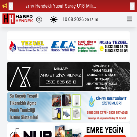
Hendekli Yusuf Saraç U18 Milli...
Ba
21:19
12:23
10.08.2026
20:12:11