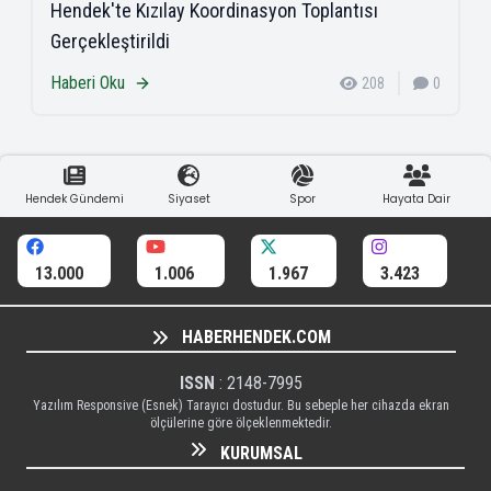
Hendek'te Kızılay Koordinasyon Toplantısı
Gerçekleştirildi
Haberi Oku
208
0
Hendek Gündemi
Siyaset
Spor
Hayata Dair
13.000
1.006
1.967
3.423
HABERHENDEK.COM
ISSN
: 2148-7995
Yazılım Responsive (Esnek) Tarayıcı dostudur. Bu sebeple her cihazda ekran
ölçülerine göre ölçeklenmektedir.
KURUMSAL