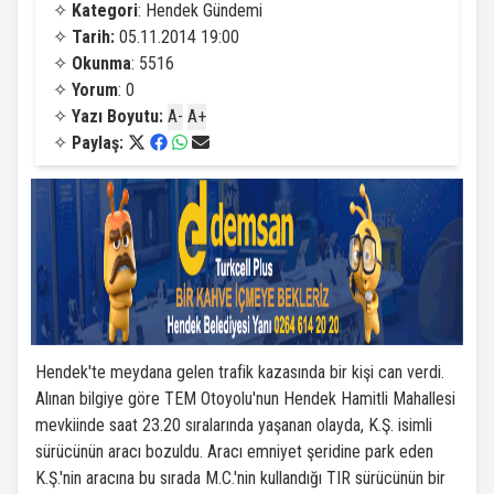
✧
Kategori
: Hendek Gündemi
✧
Tarih:
05.11.2014 19:00
✧
Okunma
: 5516
✧
Yorum
: 0
✧
Yazı Boyutu:
A-
A+
✧
Paylaş:
Hendek'te meydana gelen trafik kazasında bir kişi can verdi.
Alınan bilgiye göre TEM Otoyolu'nun Hendek Hamitli Mahallesi
mevkiinde saat 23.20 sıralarında yaşanan olayda, K.Ş. isimli
sürücünün aracı bozuldu. Aracı emniyet şeridine park eden
K.Ş.'nin aracına bu sırada M.C.'nin kullandığı TIR sürücünün bir