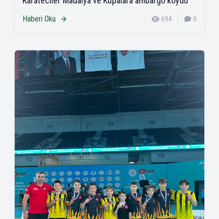
Karateciler Madalya ve Kupalara ambargo koydu
Haberi Oku
694
0