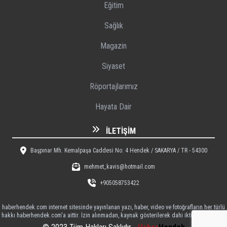
Eğitim
Sağlık
Magazin
Siyaset
Röportajlarımız
Hayata Dair
İLETIŞIM
Başpınar Mh. Kemalpaşa Caddesi No: 4 Hendek / SAKARYA / TR - 54300
mehmet_kavis@hotmail.com
+905058753422
haberhendek.com internet sitesinde yayınlanan yazı, haber, video ve fotoğrafların her türlü
hakkı haberhendek.com'a aittir. İzin alınmadan, kaynak gösterilerek dahi iktibas edilemez