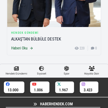
HENDEK GÜNDEMI
ALKAŞ’TAN BÜLBÜLE DESTEK
Haberi Oku
220
0
Hendek Gündemi
Siyaset
Spor
Hayata Dair
13.000
1.006
1.967
3.423
HABERHENDEK.COM