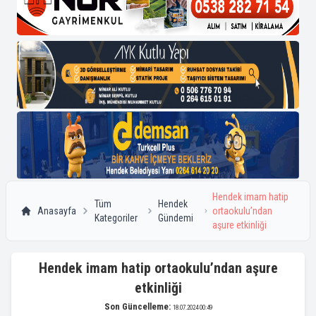
Hendek imam hatip
Tüm
Hendek
Anasayfa
ortaokulu’ndan
Kategoriler
Gündemi
aşure etkinliği
Hendek imam hatip ortaokulu’ndan aşure
etkinliği
Son Güncelleme:
18.07.2024 00:49