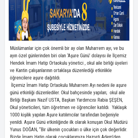
Müslümanlar için çok önemli bir ay olan Muharrem ayı, ve bu
ayın özel günlerinden biri olan ‘Aşure Günü’ dolayısı ile İlçemiz
Hendek İmam Hatip Ortaokulu yönetici , okul aile birliği üyeleri
ve Kantin çalışanlarının ortaklaşa düzenlediği etkinlikle
öğrencilere aşure dağıtıldı.
İlçemiz İmam Hatip Ortaokulu Muharrem Ayı nedeni ile aşure
günü etkinliği düzenlediler. Okul bahçesinde yapılan; okul aile
Birliği Başkanı Nazif USTA, Başkan Yardımcısı Rabia ŞEŞEN,
Okul yöneticileri, tüm öğretmen ve öğrenciler katıldı. Yaklaşık
1000 kişilik yapılan Aşure katılımcılar tarafından beğeniyle
yenildi. Aşure Günü etkinliğinde ilk olarak konuşan Okul Müdürü
Yunus DOĞAN, “Bir ülkenin çocukları o ülke için çok değerlidir.
Bizde İmam Hatip olarak çocuklarımıza Hazreti Adem’den