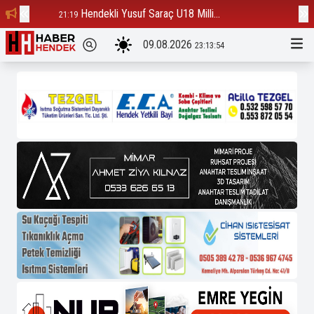
Hendekli Yusuf Saraç U18 Milli...
Ba
21:19
12:23
09.08.2026
23:13:54