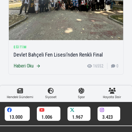
EĞITIM
Devlet Bahçeli Fen Lisesi’nden Renkli Final
Haberi Oku
16552
0
Hendek Gündemi
Siyaset
Spor
Hayata Dair
13.000
1.006
1.967
3.423