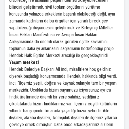
olabileceği ve insanları peşlerinden sürükleyebilecekleri
bilincini geliştirmek, sivil toplum örgütlerini yürütme
konusunda yalnızca erkeklerin başarılı olabileceği değil, aynı
zamanda kadınların da bu örgütler için yararlı birçok şey
yapabileceği düşüncesini geliştirmek ve Birleşmiş Milletler
İnsan Hakları Manifestosu ve Avrupa İnsan Hakları
Anlaşmasında da önemli olarak görülen eşitlik kavramını
toplumun daha iyi anlamasını sağlamanın hedeflendiği proje
Hendek Halk Eğitim Merkezi aracılığı ile gerçekleştirildi.
Yaşam merkezi
Hendek Belediye Başkanı Ali İnci, misafirlere hoş geldiniz
diyerek başladığı konuşmasında Hendek, hakkında bilgi verdi.
İnci, “İlçemiz yeşili, doğası ve kaynak sularıyla tam bir yaşam
merkezidir. Uçaklarda bizim suyumuzu içiyorsunuz ayrıca
fındık üretiminde önemli bir yere sahibiz, yediğini z
çikolatalarda bizim fındıklarımız var. İlçemiz çeşitli kültürlerin
yıllardır barış içinde bir arada yaşadığı huzur şehridir. Aile
ilişkileri, akraba ilişkileri, komşuluk ilişkileri ile ilçemiz yıllarca
çevreye örnek olmuştur. Daha önce arkadaşlarımız sizlerin