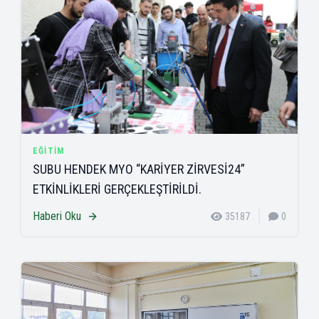
EĞITIM
SUBU HENDEK MYO “KARİYER ZİRVESİ24”
ETKİNLİKLERİ GERÇEKLEŞTİRİLDİ.
Haberi Oku
35187
0