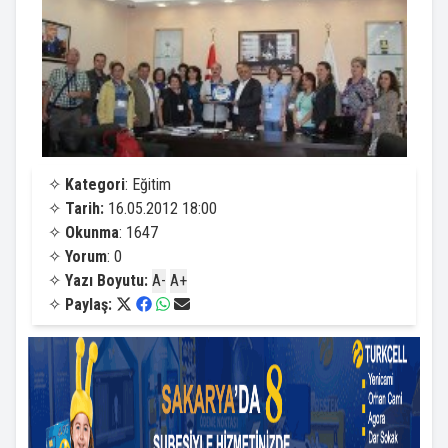
✧
Kategori
: Eğitim
✧
Tarih:
16.05.2012 18:00
✧
Okunma
: 1647
✧
Yorum
: 0
✧
Yazı Boyutu:
A-
A+
✧
Paylaş: