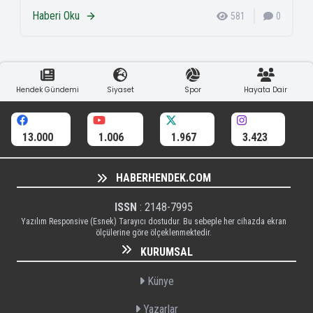
Haberi Oku
581
0
Hendek Gündemi
Siyaset
Spor
Hayata Dair
13.000
1.006
1.967
3.423
HABERHENDEK.COM
ISSN
: 2148-7995
Yazılım Responsive (Esnek) Tarayıcı dostudur. Bu sebeple her cihazda ekran
ölçülerine göre ölçeklenmektedir.
KURUMSAL
Künye
Yazarlar