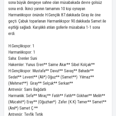
sona büyük dengeye sahne olan müsabakada devre golsüz
sona erdi. İkinci yarının tamamını 10 kişi oynayan
Harmanlıkspor önünde H.Gençlik 87.dakikada Giray ile öne
geçti. Çabuk toparlanan Harmanlıkspor 90.dakikada Samet ile
eşitliği sağladı. Karşılıklı atılan gollerle müsabaka 1-1 sona
erdi.
H.Gençlikspor: 1
Harmanlıkspor: 1
Saha: Erenler Suni
Hakemler: Yunus Eren** Saime Akar** Sibel Kolçak**
H.Gençlikspor: Mustafa** Davut** Savaş** Bahadır**
Sedat** Levent** (Ali*) Oğuz** (Samet**) Yılmaz**
(Mehmet**) Giray** Selçuk** Serkan**
Antrenör: Sami Bağdatlı
Harmanlık: Sefa** Miraç** Fatih** Fatih** Gökhan** Melih**
(Mücahit*) Eray** (Oğuzhan*) Zafer (K.K) Tamer** Samet**
(Anıl*) Samet Ç.**
Antrenör: Tevfik Tetik