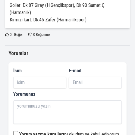
Goller: Dk.87 Giray (H.Gençlikspor), Dk.90 Samet Ç.
(Harmanlık)
Kırmızı kart: Dk.45 Zafer (Harmanlıkspor)
0
- Beğen
0
Beğenme
Yorumlar
İsim
E-mail
Yorumunuz
Yorum yazma kurallarını
okudum ve kabul ediyorum.