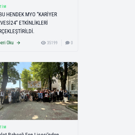
TIM
BU HENDEK MYO “KARİYER
RVESİ24” ETKİNLİKLERİ
RÇEKLEŞTİRİLDİ.
eri Oku
35199
0
TIM
let Bahçeli Fen Lisesi’nden