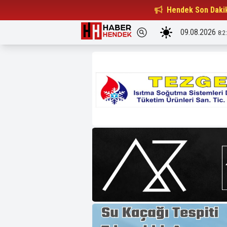
Beşiktaşlılar Derneği Başkanı...
Hendek Son Daki
15:32
09.08.2026
8:2