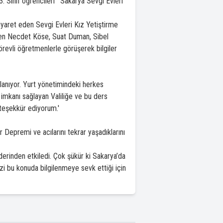
3. Sınıf öğrencileri 'Sakarya Sevgi Evleri
yaret eden Sevgi Evleri Kız Yetiştirme
ünden Necdet Köse, Suat Duman, Sibel
revli öğretmenlerle görüşerek bilgiler
lanıyor. Yurt yönetimindeki herkes
 bu imkanı sağlayan Valiliğe ve bu ders
teşekkür ediyorum.'
premi ve acılarını tekrar yaşadıklarını
derinden etkiledi. Çok şükür ki Sakarya’da
i bu konuda bilgilenmeye sevk ettiği için