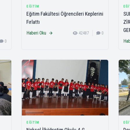
EĞITIM
EĞI
Eğitim Fakültesi Öğrencileri Keplerini
SU
Fırlattı
Zİ
GE
Haberi Oku
42487
0
Hab
0
EĞITIM
EĞI
Noksel İlköğretim Okulu 4-G
Dev