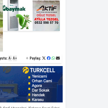
yutu:
A-
A+
✧
Paylaş: