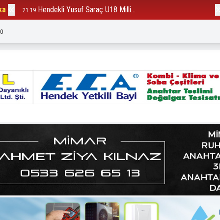
ka
Hendekli Yusuf Saraç U18 Milli...
B
21:19
12:23
:3