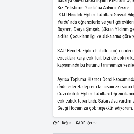
Sakarya Üniversitesi Eğitim Fakültesi Öğre
Kız Yetiştirme Yurdu' na Anlamlı Ziyaret.
SAÜ Hendek Eğitim Fakültesi Sosyal Bilgi
Yurdu' nda öğrencilerle ve yurt görevliler
Bayram, Derya Şimşek, Şükran Yıldırım ge
aldılar. Çocukların ilgi ve alakalarına göre
SAÜ Hendek Eğitim Fakültesi öğrencilerind
çocuklara karşı çok ilgili, bizi de çok iyi k
kapsamında bu kurumu tanımamıza vesile 
Ayrıca Topluma Hizmet Dersi kapsamında 
ifade ederek deprem konusundaki sorumluluk
Gezi ile ilgili Eğitim Fakültesi Öğrencil
çok çabuk toparlandı. Sakarya'ya yardım e
Sevgi Hocamıza çok teşekkür ediyorum.'
0
- Beğen
0
Beğenme