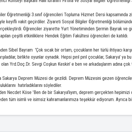
nci Konseyi Başkanı Halil İbrahim Fırtına ve Sosyal Bilgiler Öğretmenliği 
ler Öğretmenliği 3.sınıf öğrencileri Topluma Hizmet Dersi kapsamında zi
iyle keyifli vakit geçirdiler. Ziyareti Sosyal Bilgiler Öğretmenliği bölüm
rçekleştirdi. Öğrenciler ziyarette Yurt Yönetiminden Şermin Bayrak ve gö
 yapılan çeşitli etkinliklere Hendek Eğitim Fakültesi öğrencileri de katıldı.
en Sibel Bayram 'Çok sıcak bir ortam, çocukların her türlü ihtiyacı karşı
arşıladılar, birlikte oyunlar oynadık. Hepsi pırıl pırıl çocuklar, Sakarya' ya
olan Yrd.Doç.Dr. Sevgi Coşkun Keskin' e ben ve arkadaşlarım adına çok 
Sakarya Deprem Müzesi de gezildi. Deprem Müzesini gezen öğrenciler De
larını hatırladıklarını söylediler.
erinden Necdet Köse 'Ben de bir Sakarya’lıyım, deprem gerçekten hepimizi 
den tüm isimli ve isimsiz kahramanlarımıza teşekkür ediyorum. Ayrıca biz