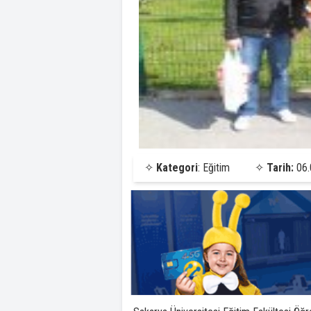
✧
Kategori
: Eğitim
✧
Tarih:
06.