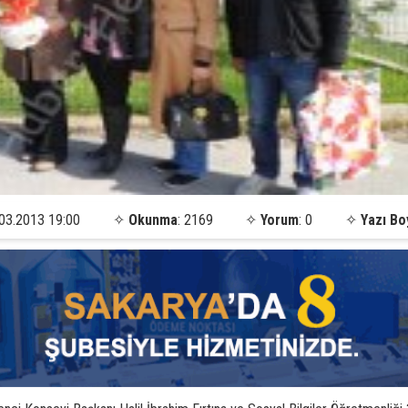
03.2013 19:00
✧
Okunma
: 2169
✧
Yorum
: 0
✧
Yazı Bo