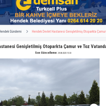
Hendek Gündemi
Hendek Devlet Hastanesi Genişletilmiş Otoparkta Çamur
stanesi Genişletilmiş Otoparkta Çamur ve Toz Vatand
Son Güncelleme:
29.08.2025 15:33