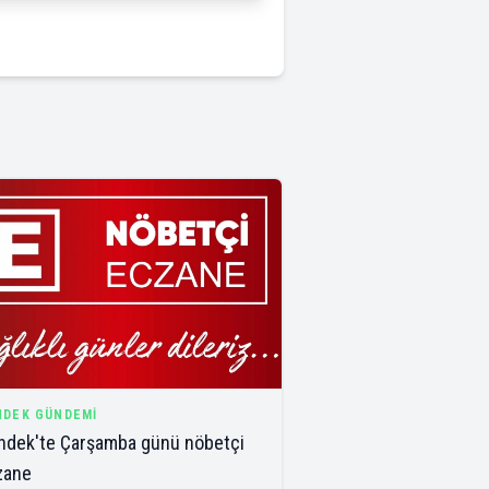
NDEK GÜNDEMI
ndek'te Çarşamba günü nöbetçi
zane