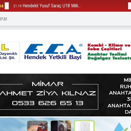
ka
Hendekli Yusuf Saraç U18 Milli...
B
21:19
12:23
57:25