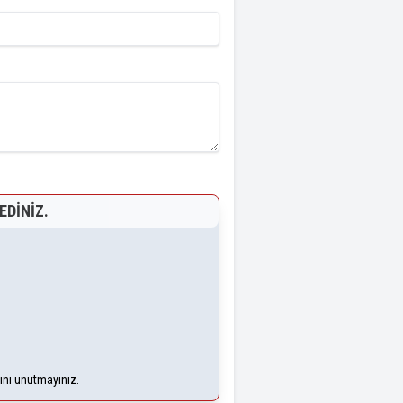
EDINIZ.
ğını unutmayınız.