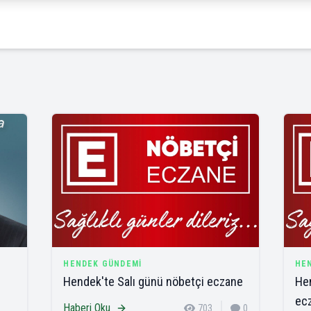
HENDEK GÜNDEMI
HE
Hendek'te Salı günü nöbetçi eczane
He
ec
Haberi Oku
703
0