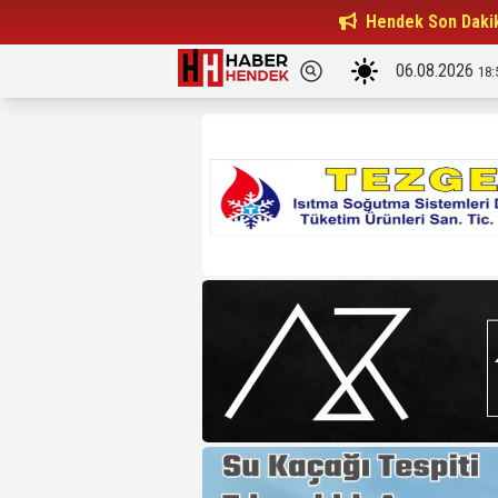
Beşiktaşlılar Derneği Başkanı...
Hendek Son Daki
15:32
06.08.2026
18: