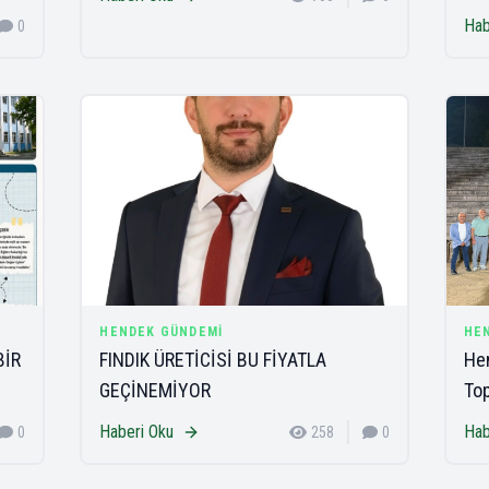
Hab
0
HENDEK GÜNDEMI
HE
BİR
FINDIK ÜRETİCİSİ BU FİYATLA
Hen
GEÇİNEMİYOR
Top
Haberi Oku
Hab
0
258
0