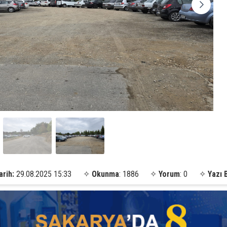
arih:
29.08.2025 15:33
✧
Okunma
: 1886
✧
Yorum
: 0
✧
Yazı 