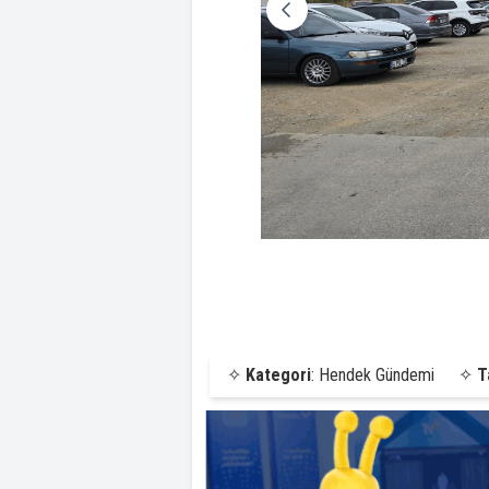
✧
Kategori
: Hendek Gündemi
✧
T