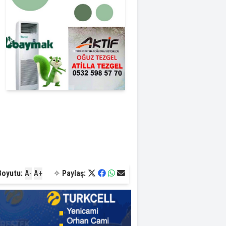
Boyutu:
A-
A+
✧
Paylaş: