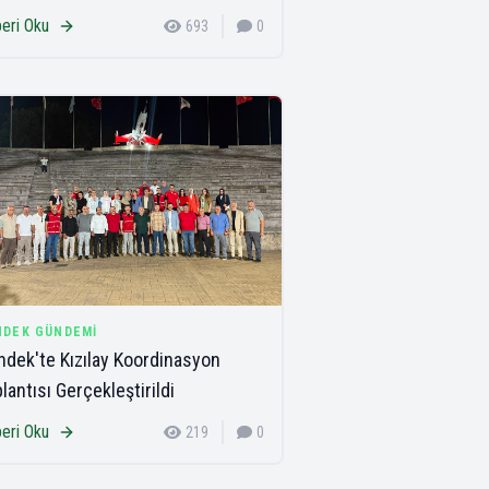
eri Oku
693
0
NDEK GÜNDEMI
dek'te Kızılay Koordinasyon
lantısı Gerçekleştirildi
eri Oku
219
0