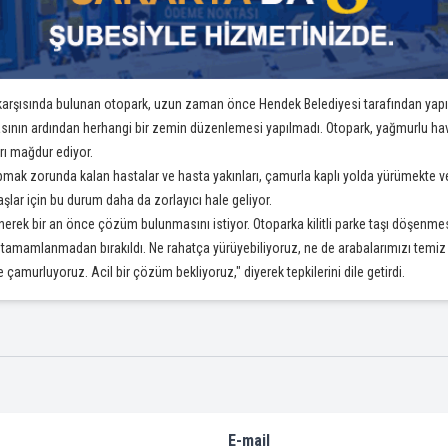
i karşısında bulunan otopark, uzun zaman önce Hendek Belediyesi tarafından yapıl
ının ardından herhangi bir zemin düzenlemesi yapılmadı. Otopark, yağmurlu ha
rı mağdur ediyor.
ş yapmak zorunda kalan hastalar ve hasta yakınları, çamurla kaplı yolda yürümek
şlar için bu durum daha da zorlayıcı hale geliyor.
enerek bir an önce çözüm bulunmasını istiyor. Otoparka kilitli parke taşı döşenme
 tamamlanmadan bırakıldı. Ne rahatça yürüyebiliyoruz, ne de arabalarımızı temiz
 çamurluyoruz. Acil bir çözüm bekliyoruz," diyerek tepkilerini dile getirdi.
E-mail