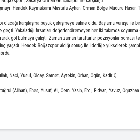
Boğazspor , Sakarya Orman Gençlikspor ile karşılaştı.
laşmayı Hendek Kaymakamı Mustafa Ayhan, Orman Bölge Müdürü Hasan T
bi olacağı karşılaşma büyük çekişmeye sahne oldu. Başlama vuruşu ile bi
öne geçti. Yakaladığı fırsatları değerlendiremeyen her iki takımda soyunma
ştırarak gol bulmaya çalıştı. Zaman zaman taraftarlar pozisyonlar sonrası tepk
inç yaşadı. Hendek Boğazspor aldığı sonuç ile liderliğe yükselerek şampi
gördü.
ah, Naci, Yusuf, Olcay, Samet, Aytekin, Orhan, Ogün, Kadir Ç.
ğrul (Alihan), Enes, Yusuf, Ali, Cem, Yasin, Erol, Rıdvan, Yavuz, Oğuzhan