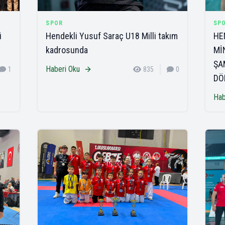
SPOR
SP
i
Hendekli Yusuf Saraç U18 Milli takım
HE
kadrosunda
Mİ
ŞA
Haberi Oku
1
835
0
DÖ
Hab