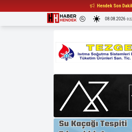
Beşiktaşlılar Derneği Başkanı...
Hendek Son Daki
15:32
08.08.2026
0:2