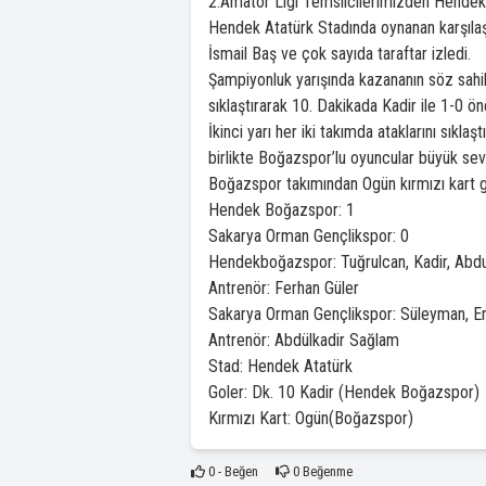
2.Amatör Ligi Temsilcilerimizden Hendek 
Hendek Atatürk Stadında oynanan karşı
İsmail Baş ve çok sayıda taraftar izledi.
Şampiyonluk yarışında kazananın söz sahi
sıklaştırarak 10. Dakikada Kadir ile 1-0 
İkinci yarı her iki takımda ataklarını sıkla
birlikte Boğazspor’lu oyuncular büyük sev
Boğazspor takımından Ogün kırmızı kart 
Hendek Boğazspor: 1
Sakarya Orman Gençlikspor: 0
Hendekboğazspor: Tuğrulcan, Kadir, Abdull
Antrenör: Ferhan Güler
Sakarya Orman Gençlikspor: Süleyman, Ertu
Antrenör: Abdülkadir Sağlam
Stad: Hendek Atatürk
Goler: Dk. 10 Kadir (Hendek Boğazspor)
Kırmızı Kart: Ogün(Boğazspor)
0
- Beğen
0
Beğenme