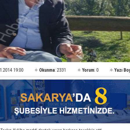
1.2014 19:00
✧
Okunma
: 2331
✧
Yorum
: 0
✧
Yazı Bo