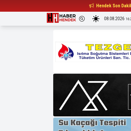
Beşiktaşlılar Derneği Başkanı...
Hendek Son Daki
15:32
08.08.2026
16: