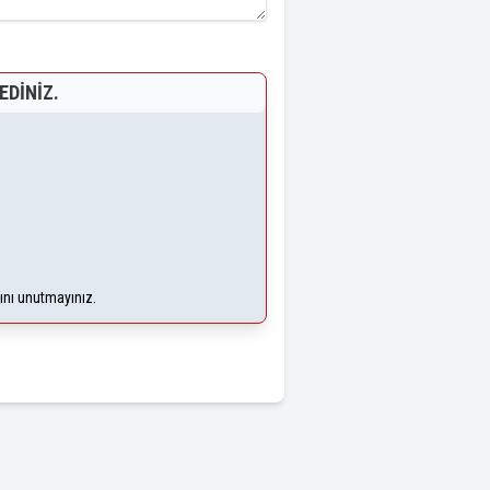
EDINIZ.
ğını unutmayınız.