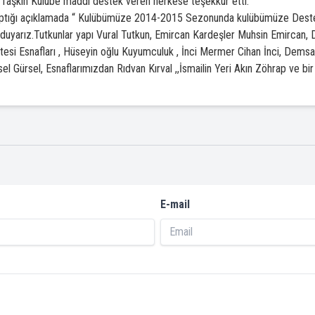
aşkın Kulübe maddi destek veren herkese teşekkür etti.
aptığı açıklamada “ Kulübümüze 2014-2015 Sezonunda kulübümüze Destek
duyarız.Tutkunlar yapı Vural Tutkun, Emircan Kardeşler Muhsin Emircan, 
esi Esnafları , Hüseyin oğlu Kuyumculuk , İnci Mermer Cihan İnci, Dems
l Gürsel, Esnaflarımızdan Rıdvan Kırval ,,İsmailin Yeri Akın Zöhrap ve bi
E-mail