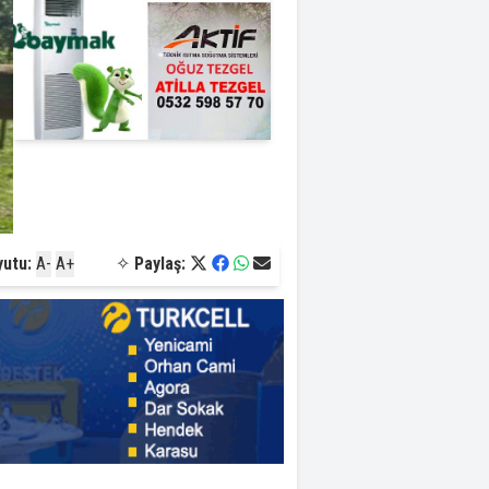
yutu:
A-
A+
✧
Paylaş: