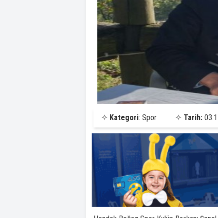
✧
Kategori
: Spor
✧
Tarih:
03.1