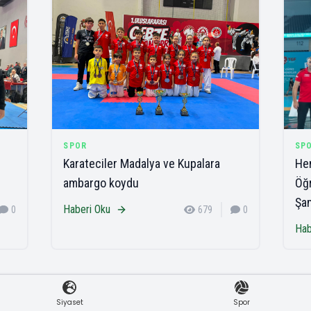
SPOR
SP
Karateciler Madalya ve Kupalara
Hen
ambargo koydu
Öğr
Şa
Haberi Oku
0
679
0
Hab
Siyaset
Spor