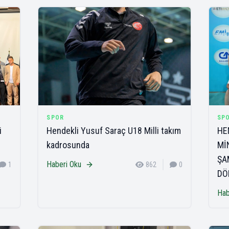
SPOR
SP
i
Hendekli Yusuf Saraç U18 Milli takım
HE
kadrosunda
Mİ
ŞA
Haberi Oku
1
862
0
DÖ
Hab