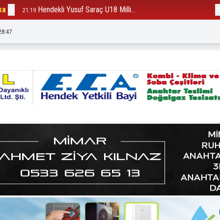
ka
Hendekli Yusuf Saraç U18 Milli...
B
21:19
12:23
28:50