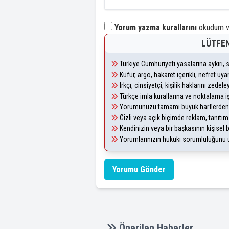
Yorum yazma kurallarını
okudum ve
LÜTFEN
Türkiye Cumhuriyeti yasalarına aykırı
Küfür, argo, hakaret içerikli, nefret u
Irkçı, cinsiyetçi, kişilik haklarını zede
Türkçe imla kurallarına ve noktalama i
Yorumunuzu tamamı büyük harflerden 
Gizli veya açık biçimde reklam, tanıtı
Kendinizin veya bir başkasının kişisel b
Yorumlarınızın hukuki sorumluluğunu üst
Yorumu Gönder
Önerilen Haberler