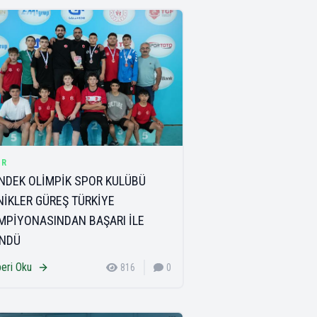
OR
NDEK OLİMPİK SPOR KULÜBÜ
NİKLER GÜREŞ TÜRKİYE
MPİYONASINDAN BAŞARI İLE
NDÜ
eri Oku
816
0