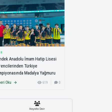
OR
dek Anadolu İmam Hatip Lisesi
encilerinden Türkiye
mpiyonasında Madalya Yağmuru
eri Oku
619
0
Hayata Dair