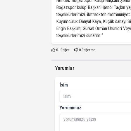
Hendek Boğaz Spor Kulüp Başkanı Şenol T
Boğazspor kulüp Başkanı Şenol Taşkın y
teşekkürlerimizi. iletmekten memnuniyet 
Kuyumculuk Danyal Kaya, Küçük sanayi Sit
Engin Başkurt, Gürsel Orman Ürünleri Veyse
teşekkürlerimizi sunarım “
0
- Beğen
0
Beğenme
Yorumlar
İsim
Yorumunuz