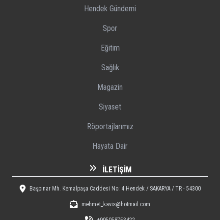
Hendek Gündemi
Spor
Eğitim
Sağlık
Magazin
Siyaset
Röportajlarımız
Hayata Dair
İLETIŞIM
Başpınar Mh. Kemalpaşa Caddesi No: 4 Hendek / SAKARYA / TR - 54300
mehmet_kavis@hotmail.com
+905058753422