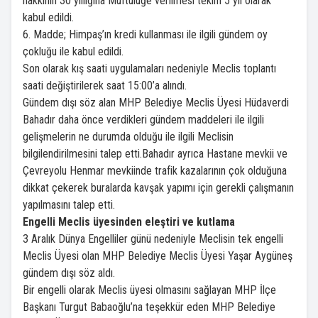
hakkının 30 yıllığına Müftülüğe verilmesi teklifi 5 yıl olarak
kabul edildi.
6. Madde; Himpaş’ın kredi kullanması ile ilgili gündem oy
çokluğu ile kabul edildi.
Son olarak kış saati uygulamaları nedeniyle Meclis toplantı
saati değiştirilerek saat 15:00’a alındı.
Gündem dışı söz alan MHP Belediye Meclis Üyesi Hüdaverdi
Bahadır daha önce verdikleri gündem maddeleri ile ilgili
gelişmelerin ne durumda olduğu ile ilgili Meclisin
bilgilendirilmesini talep etti.Bahadır ayrıca Hastane mevkii ve
Çevreyolu Henmar mevkiinde trafik kazalarının çok olduğuna
dikkat çekerek buralarda kavşak yapımı için gerekli çalışmanın
yapılmasını talep etti.
Engelli Meclis üyesinden eleştiri ve kutlama
3 Aralık Dünya Engelliler günü nedeniyle Meclisin tek engelli
Meclis Üyesi olan MHP Belediye Meclis Üyesi Yaşar Aygüneş
gündem dışı söz aldı.
Bir engelli olarak Meclis üyesi olmasını sağlayan MHP İlçe
Başkanı Turgut Babaoğlu’na teşekkür eden MHP Belediye