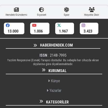
Hendek Gündemi
Siyaset
Spor
Hayata Dair
13.000
1.006
1.967
3.423
HABERHENDEK.COM
ISSN
: 2148-7995
Yazılım Responsive (Esnek) Tarayıcı dostudur. Bu sebeple her cihazda ekran
ölçülerine göre ölçeklenmektedir.
KURUMSAL
Künye
Yazarlar
KATEGORILER