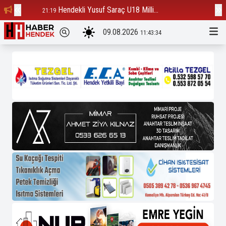
Hendekli Yusuf Saraç U18 Milli...
Ba
21:19
12:23
09.08.2026
11:43:34