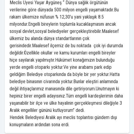
Meclis Üyesi Yaşar Aygüneş “ Dünya sağlık örgütünün
verilerine göre dünyada 500 milyon engelli yaşamaktadır.Bu
rakam ülkemize nüfusun % 12,30’u yani yaklaşık 8.5
milyondur.Engelli bireylerin toplumla kucaklaşmasını ancak
sosyal devlet,sosyal belediyeler gerçekleştirebilir.Maalesef
ülkemiz bu alanda dünya standartlarının çok
gerisindedir.Maalesef ilçemiz de bu noktada çok iyi durumda
değildir.Özellikle okullar ve kamu kurumları engelli bireyler
hiçe sayılarak yapılmıştır.Hükümet konağımızın bulunduğu
yerde engelli otoparkı yoktur.Ve yine arabamı park edip
geldiğim Belediye otoparkında da böyle bir yer yoktur.Hatta
belediye binasının civarında yoktur.Bunlar eleştiri anlamında
değil ihtiyaçlarımız manasında dile getiriyorum.Unutmayın ki
hepiniz birer engelli adayısınız.Tüm engelli kardeşlerimin daha
yaşanabilir bir ilçe ve ülke hayalinin gerçekleşmesi dileğiyle 3
Aralık engelliler gününü kutluyorum” dedi.
Hendek Belediyesi Aralık ayı meclis toplantısı gündem dışı
konuşmaların ardından sona erdi.