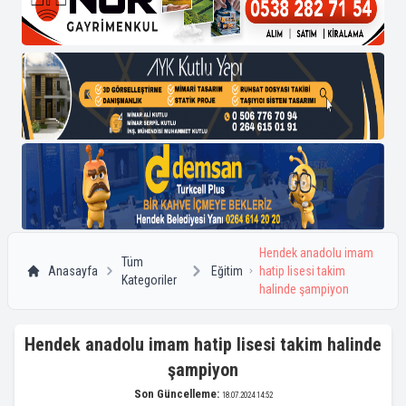
Hendek anadolu imam
Tüm
Anasayfa
Eğitim
hatip lisesi takim
Kategoriler
halinde şampiyon
Hendek anadolu imam hatip lisesi takim halinde
şampiyon
Son Güncelleme:
18.07.2024 14:52