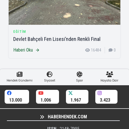
EĞITIM
Devlet Bahçeli Fen Lisesi’nden Renkli Final
Haberi Oku
16484
0
Hendek Gündemi
Siyaset
Spor
Hayata Dair
13.000
1.006
1.967
3.423
HABERHENDEK.COM
ISSN
: 2148-7995