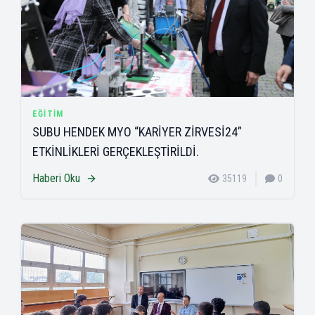
EĞITIM
SUBU HENDEK MYO “KARİYER ZİRVESİ24”
ETKİNLİKLERİ GERÇEKLEŞTİRİLDİ.
Haberi Oku
35119
0