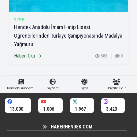
SPOR
Hendek Anadolu İmam Hatip Lisesi
Öğrencilerinden Türkiye Şampiyonasında Madalya
Yağmuru
Haberi Oku
588
0
Hendek Gündemi
Siyaset
Spor
Hayata Dair
13.000
1.006
1.967
3.423
HABERHENDEK.COM