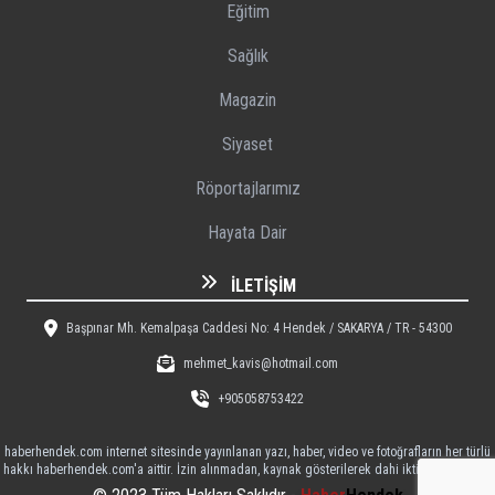
Eğitim
Sağlık
Magazin
Siyaset
Röportajlarımız
Hayata Dair
İLETIŞIM
Başpınar Mh. Kemalpaşa Caddesi No: 4 Hendek / SAKARYA / TR - 54300
mehmet_kavis@hotmail.com
+905058753422
haberhendek.com internet sitesinde yayınlanan yazı, haber, video ve fotoğrafların her türlü
hakkı haberhendek.com'a aittir. İzin alınmadan, kaynak gösterilerek dahi iktibas edilemez