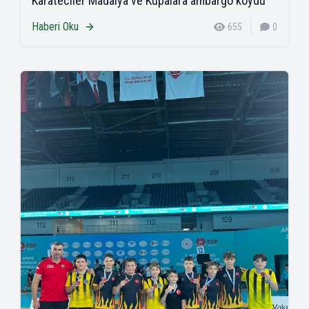
Karateciler Madalya ve Kupalara ambargo koydu
Haberi Oku
655
0