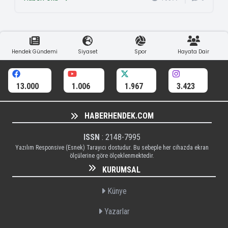
Hendek Gündemi
Siyaset
Spor
Hayata Dair
13.000
1.006
1.967
3.423
HABERHENDEK.COM
ISSN
: 2148-7995
Yazılım Responsive (Esnek) Tarayıcı dostudur. Bu sebeple her cihazda ekran
ölçülerine göre ölçeklenmektedir.
KURUMSAL
Künye
Yazarlar