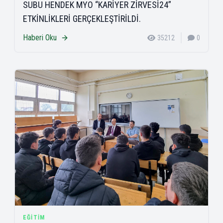
SUBU HENDEK MYO “KARİYER ZİRVESİ24”
ETKİNLİKLERİ GERÇEKLEŞTİRİLDİ.
Haberi Oku
35212
0
EĞITIM