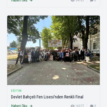
Haberi Oku
34105
0
EĞITIM
Devlet Bahçeli Fen Lisesi’nden Renkli Final
Haberi Oku
16577
0