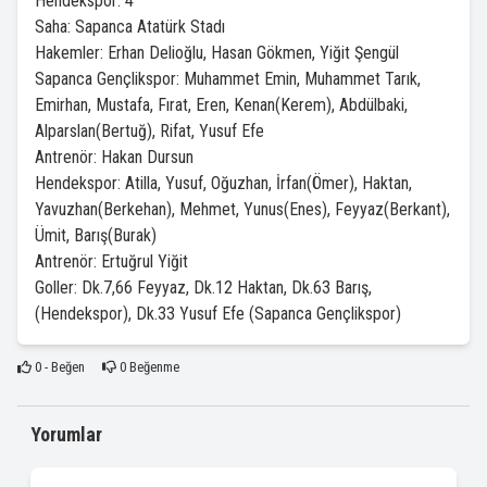
Hendekspor: 4
Saha: Sapanca Atatürk Stadı
Hakemler: Erhan Delioğlu, Hasan Gökmen, Yiğit Şengül
Sapanca Gençlikspor: Muhammet Emin, Muhammet Tarık,
Emirhan, Mustafa, Fırat, Eren, Kenan(Kerem), Abdülbaki,
Alparslan(Bertuğ), Rifat, Yusuf Efe
Antrenör: Hakan Dursun
Hendekspor: Atilla, Yusuf, Oğuzhan, İrfan(Ömer), Haktan,
Yavuzhan(Berkehan), Mehmet, Yunus(Enes), Feyyaz(Berkant),
Ümit, Barış(Burak)
Antrenör: Ertuğrul Yiğit
Goller: Dk.7,66 Feyyaz, Dk.12 Haktan, Dk.63 Barış,
(Hendekspor), Dk.33 Yusuf Efe (Sapanca Gençlikspor)
0
- Beğen
0
Beğenme
Yorumlar