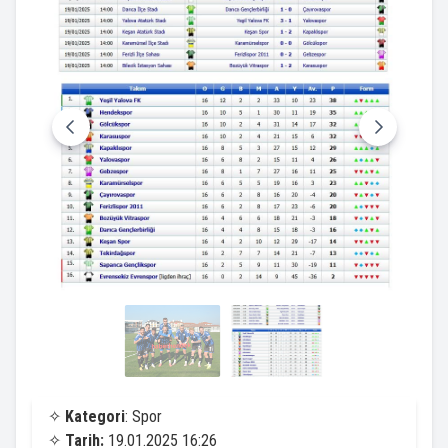
✧
Kategori
: Spor
✧
Tarih:
19.01.2025 16:26