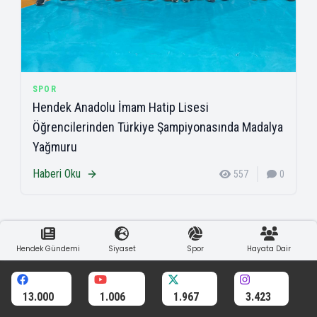
SPOR
Hendek Anadolu İmam Hatip Lisesi
Öğrencilerinden Türkiye Şampiyonasında Madalya
Yağmuru
Haberi Oku
557
0
Hendek Gündemi
Siyaset
Spor
Hayata Dair
13.000
1.006
1.967
3.423