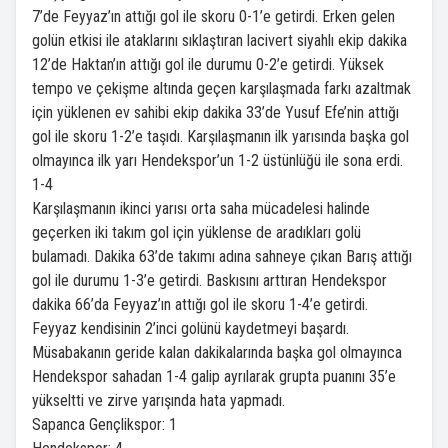
7’de Feyyaz’ın attığı gol ile skoru 0-1’e getirdi. Erken gelen
golün etkisi ile ataklarını sıklaştıran lacivert siyahlı ekip dakika
12’de Haktan’ın attığı gol ile durumu 0-2’e getirdi. Yüksek
tempo ve çekişme altında geçen karşılaşmada farkı azaltmak
için yüklenen ev sahibi ekip dakika 33’de Yusuf Efe’nin attığı
gol ile skoru 1-2’e taşıdı. Karşılaşmanın ilk yarısında başka gol
olmayınca ilk yarı Hendekspor’un 1-2 üstünlüğü ile sona erdi.
1-4
Karşılaşmanın ikinci yarısı orta saha mücadelesi halinde
geçerken iki takım gol için yüklense de aradıkları golü
bulamadı. Dakika 63’de takımı adına sahneye çıkan Barış attığı
gol ile durumu 1-3’e getirdi. Baskısını arttıran Hendekspor
dakika 66’da Feyyaz’ın attığı gol ile skoru 1-4’e getirdi.
Feyyaz kendisinin 2’inci golünü kaydetmeyi başardı.
Müsabakanın geride kalan dakikalarında başka gol olmayınca
Hendekspor sahadan 1-4 galip ayrılarak grupta puanını 35’e
yükseltti ve zirve yarışında hata yapmadı.
Sapanca Gençlikspor: 1