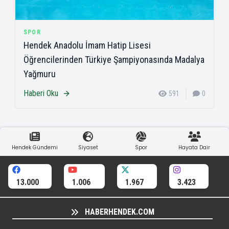
SPOR
Hendek Anadolu İmam Hatip Lisesi
Öğrencilerinden Türkiye Şampiyonasında Madalya
Yağmuru
Haberi Oku
591
0
Hendek Gündemi
Siyaset
Spor
Hayata Dair
13.000
1.006
1.967
3.423
HABERHENDEK.COM