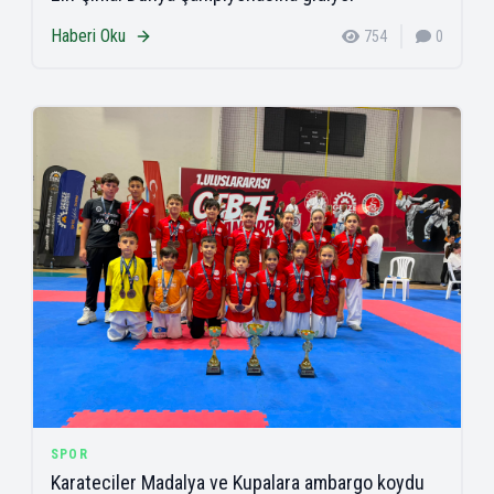
Haberi Oku
754
0
SPOR
Karateciler Madalya ve Kupalara ambargo koydu