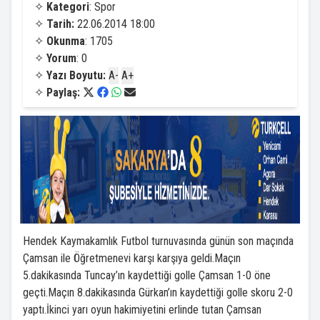
✧
Kategori
: Spor
✧
Tarih:
22.06.2014 18:00
✧
Okunma
: 1705
✧
Yorum
: 0
✧
Yazı Boyutu:
A-
A+
✧
Paylaş:
Hendek Kaymakamlık Futbol turnuvasında günün son maçında
Çamsan ile Öğretmenevi karşı karşıya geldi.Maçın
5.dakikasında Tuncay’ın kaydettiği golle Çamsan 1-0 öne
geçti.Maçın 8.dakikasında Gürkan’ın kaydettiği golle skoru 2-0
yaptı.İkinci yarı oyun hakimiyetini erlinde tutan Çamsan