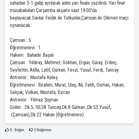
sahadan 5-1 galip ayrılarak adını yarı finale yazdırdı. Yarı final
müsabakaları Çarşamba akşamı saat 19:00’da
başlayacak.Sarılar Fındık ile Tutkunlar,Çamsan ile Dikmen maçı
oynanacak.
Çamsan : 5
Öğretmenevi : 1
Hakem : Bahadır Başalı
Çamsan : Yıldıray, Mehmet, Gökhan, Ergün, Güray, Erdinç,
Seyfettin, Atilla, Latif, Gürkan, Fevzi, Yusuf, Ferdi, Tuncay
Antrenör : Mustafa Keleş
Öğretmenevi : İbrahim, Murat, Ulaş, Ali, Fatih, Osman, Hakan,
Selçuk, Volkan, Mustafa, Özcan
Antrenör : Yılmaz Şişman
Goller : Dk.5, 50,58 Tuncay,Dk.8 Gürkan ,Dk.53 Yusuf,
(Çamsan),Dk.22 Hakan (Öğretmenevi)
0
- Beğen
0
Beğenme