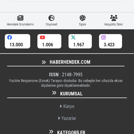
Hendek Gündemi
Siyaset
Spor
Hayata Dair
13.000
1.006
1.967
3.423
HABERHENDEK.COM
ISSN
: 2148-7995
Yazılım Responsive (Esnek) Tarayıcı dostudur. Bu sebeple her cihazda ekran
ölçülerine göre ölçeklenmektedir.
KURUMSAL
Künye
Yazarlar
KATEGORILER