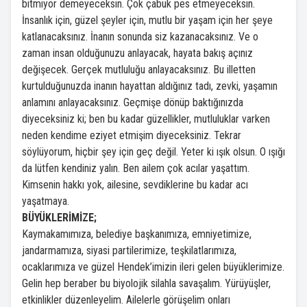
bitmiyor demeyeceksin. Çok çabuk pes etmeyeceksin.
İnsanlık için, güzel şeyler için, mutlu bir yaşam için her şeye
katlanacaksınız. İnanın sonunda siz kazanacaksınız. Ve o
zaman insan olduğunuzu anlayacak, hayata bakış açınız
değişecek. Gerçek mutluluğu anlayacaksınız. Bu illetten
kurtulduğunuzda inanın hayattan aldığınız tadı, zevki, yaşamın
anlamını anlayacaksınız. Geçmişe dönüp baktığınızda
diyeceksiniz ki; ben bu kadar güzellikler, mutluluklar varken
neden kendime eziyet etmişim diyeceksiniz. Tekrar
söylüyorum, hiçbir şey için geç değil. Yeter ki ışık olsun. O ışığı
da lütfen kendiniz yalın. Ben ailem çok acılar yaşattım.
Kimsenin hakkı yok, ailesine, sevdiklerine bu kadar acı
yaşatmaya.
BÜYÜKLERİMİZE;
Kaymakamımıza, belediye başkanımıza, emniyetimize,
jandarmamıza, siyasi partilerimize, teşkilatlarımıza,
ocaklarımıza ve güzel Hendek’imizin ileri gelen büyüklerimize.
Gelin hep beraber bu biyolojik silahla savaşalım. Yürüyüşler,
etkinlikler düzenleyelim. Ailelerle görüşelim onları