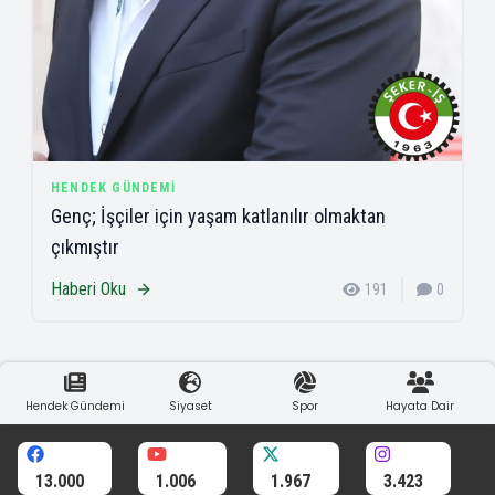
HENDEK GÜNDEMI
Genç; İşçiler için yaşam katlanılır olmaktan
çıkmıştır
Haberi Oku
191
0
Hendek Gündemi
Siyaset
Spor
Hayata Dair
13.000
1.006
1.967
3.423