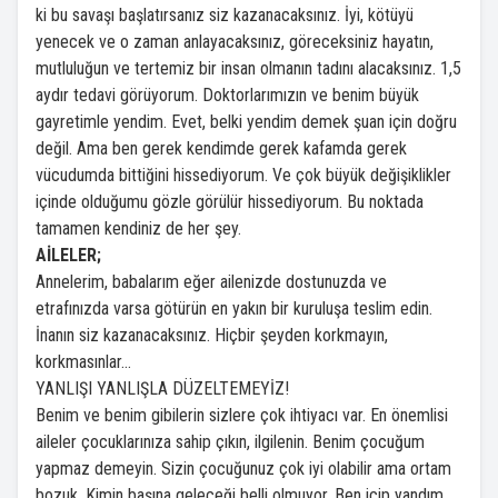
ki bu savaşı başlatırsanız siz kazanacaksınız. İyi, kötüyü
yenecek ve o zaman anlayacaksınız, göreceksiniz hayatın,
mutluluğun ve tertemiz bir insan olmanın tadını alacaksınız. 1,5
aydır tedavi görüyorum. Doktorlarımızın ve benim büyük
gayretimle yendim. Evet, belki yendim demek şuan için doğru
değil. Ama ben gerek kendimde gerek kafamda gerek
vücudumda bittiğini hissediyorum. Ve çok büyük değişiklikler
içinde olduğumu gözle görülür hissediyorum. Bu noktada
tamamen kendiniz de her şey.
AİLELER;
Annelerim, babalarım eğer ailenizde dostunuzda ve
etrafınızda varsa götürün en yakın bir kuruluşa teslim edin.
İnanın siz kazanacaksınız. Hiçbir şeyden korkmayın,
korkmasınlar…
YANLIŞI YANLIŞLA DÜZELTEMEYİZ!
Benim ve benim gibilerin sizlere çok ihtiyacı var. En önemlisi
aileler çocuklarınıza sahip çıkın, ilgilenin. Benim çocuğum
yapmaz demeyin. Sizin çocuğunuz çok iyi olabilir ama ortam
bozuk. Kimin başına geleceği belli olmuyor. Ben içip yandım,