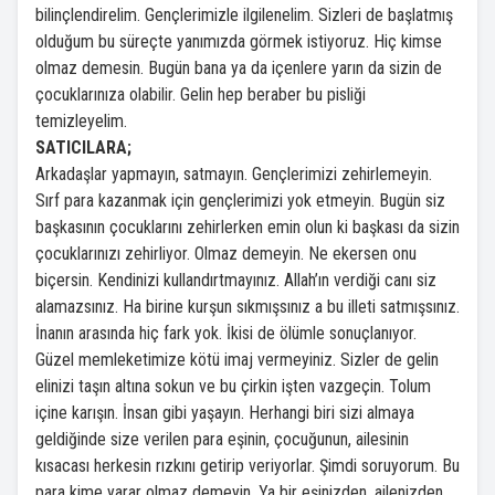
bilinçlendirelim. Gençlerimizle ilgilenelim. Sizleri de başlatmış
olduğum bu süreçte yanımızda görmek istiyoruz. Hiç kimse
olmaz demesin. Bugün bana ya da içenlere yarın da sizin de
çocuklarınıza olabilir. Gelin hep beraber bu pisliği
temizleyelim.
SATICILARA;
Arkadaşlar yapmayın, satmayın. Gençlerimizi zehirlemeyin.
Sırf para kazanmak için gençlerimizi yok etmeyin. Bugün siz
başkasının çocuklarını zehirlerken emin olun ki başkası da sizin
çocuklarınızı zehirliyor. Olmaz demeyin. Ne ekersen onu
biçersin. Kendinizi kullandırtmayınız. Allah’ın verdiği canı siz
alamazsınız. Ha birine kurşun sıkmışsınız a bu illeti satmışsınız.
İnanın arasında hiç fark yok. İkisi de ölümle sonuçlanıyor.
Güzel memleketimize kötü imaj vermeyiniz. Sizler de gelin
elinizi taşın altına sokun ve bu çirkin işten vazgeçin. Tolum
içine karışın. İnsan gibi yaşayın. Herhangi biri sizi almaya
geldiğinde size verilen para eşinin, çocuğunun, ailesinin
kısacası herkesin rızkını getirip veriyorlar. Şimdi soruyorum. Bu
para kime yarar olmaz demeyin. Ya bir eşinizden, ailenizden,