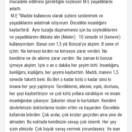
mücadele edilmesi gerektiğini söyleyen M.E yaşadıklarını
anlattı.
M.E "Madde kullanıcısı olarak sizlere seslenmek ve
yaşadıklarımı anlatmak istiyorum. Öncelikle insanlığımı
kaybettirdi. Aynı tuzağa düşmemeniz için bu söylediklerimi
ve yaşadıklarımı dikkate alın (Aileler). 10 senedir ot (kenevir)
kullanıyordum. Bunun son 1,5 yılı Bonzai’ye alıştım. 8 sene ot
içtim. Ne kimseyi kırdım ne kimseye zarar verdim. Ne
kendime ne de aileme zarar verdim. Ne zaman ki bonzai
içmeye alıştım. İşte o an o dakika her şeyim bitti. İnsanlığımı,
benliğimi, kişiliğimi, her şeyimi kaybettim. Maddi, manevi 1,5
senede tüketti beni. Bu illet o kadar kötü o kadar sinsi ki
insana her şeyi yaptırıyor. Sevdiklerini, ailesini, eşini, dostunu,
her şeyi kaybettiriyor ve çok kötü yollara sürüklüyor ve insanı
insanlığından çıkarıyor. Şükürler olsun ki kurtuldum. Kendimi
devletimizin doktorlarına teslim ettim ve başardım. Öncelikle
kafamda bitirdim. Çok acılar, çok krizler geçirdim ama yine de
almadım. Bu noktada kendinizin savaşı çok önemli. Her şey
sizin elinizde. Çok büyük savaş vermek zorundasınız. Ve inan