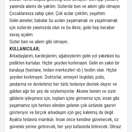
yanımda ailemi de yaktım. Sizlerde ben ve ailem gibi olmayın.
Çocuklarınıza sahip çıkın. Çok acılar çektim, yaşattım.
Gelin anneler, babalar bu acıları yaşamamak ve yaşatmamak
için sizlerde yanımızda olun ve bu illete, gelin hep beraber
savaş açalım.
Sizler ben ve ailem gibi olmayın…
KULLANICILAR;
Arkadaşlarım, kardeşlerim, ağabeylerim gelin yol yakınken bu
pislikten kurtulun. Hiçbir şeyden korkmayın. Gelin en yakın bir
kuruluşa (hastane, tedavi merkezleri vb.) teslim olun. Hiçbir
şeyden korkmayın. Doktorlar, emniyet teşkilatı, polis,
jandarma ve devletimiz her türlü tedaviye destek oluyor ve
gülden ağır bir şey de söylemiyorlar. Aksine benim ve sizin
gibilerin iyileşmesi için, toplum içine girmemiz için, insan gibi
yaşamamız için herkes elinden gelenin çok üstünde gayret
gösteriyor ve birçok arkadaşım için geç kalınmış da değil.
Ayakta tedavisi mümkün. İnsan önce kendine güvenecek, öz
güvenini yerine getirecek, her şeyi kafasında bitirecek. Olmaz