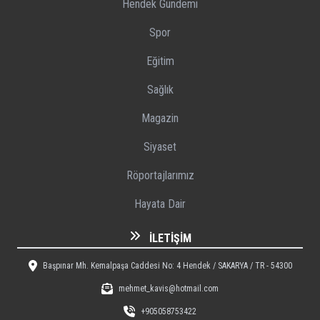
Hendek Gündemi
Spor
Eğitim
Sağlık
Magazin
Siyaset
Röportajlarımız
Hayata Dair
İLETIŞIM
Başpınar Mh. Kemalpaşa Caddesi No: 4 Hendek / SAKARYA / TR - 54300
mehmet_kavis@hotmail.com
+905058753422