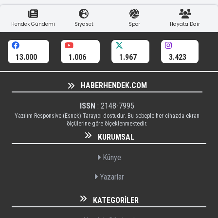
Hendek Gündemi
Siyaset
Spor
Hayata Dair
13.000
1.006
1.967
3.423
HABERHENDEK.COM
ISSN
: 2148-7995
Yazılım Responsive (Esnek) Tarayıcı dostudur. Bu sebeple her cihazda ekran
ölçülerine göre ölçeklenmektedir.
KURUMSAL
Künye
Yazarlar
KATEGORILER