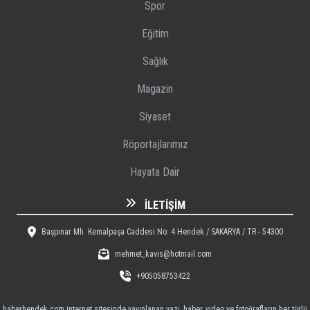
Spor
Eğitim
Sağlık
Magazin
Siyaset
Röportajlarımız
Hayata Dair
İLETIŞIM
Başpınar Mh. Kemalpaşa Caddesi No: 4 Hendek / SAKARYA / TR - 54300
mehmet_kavis@hotmail.com
+905058753422
haberhendek.com internet sitesinde yayınlanan yazı, haber, video ve fotoğrafların her türlü