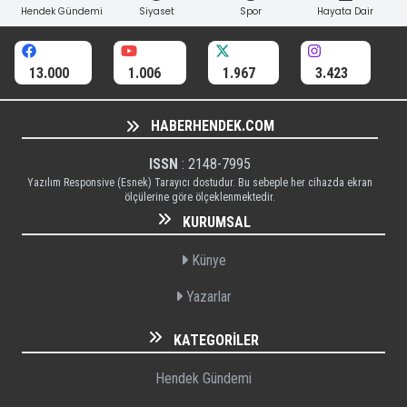
Hendek Gündemi
Siyaset
Spor
Hayata Dair
13.000
1.006
1.967
3.423
HABERHENDEK.COM
ISSN
: 2148-7995
Yazılım Responsive (Esnek) Tarayıcı dostudur. Bu sebeple her cihazda ekran
ölçülerine göre ölçeklenmektedir.
KURUMSAL
Künye
Yazarlar
KATEGORILER
Hendek Gündemi