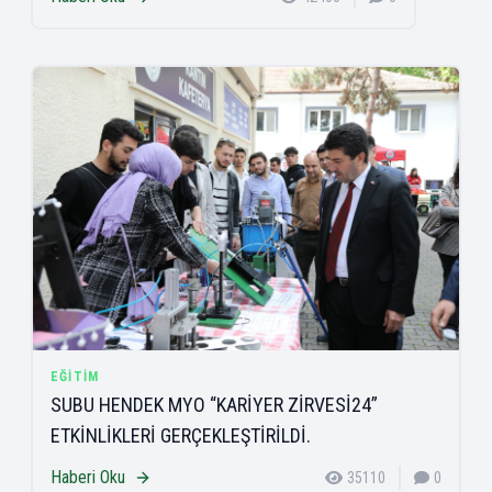
EĞITIM
SUBU HENDEK MYO “KARİYER ZİRVESİ24”
ETKİNLİKLERİ GERÇEKLEŞTİRİLDİ.
Haberi Oku
35110
0