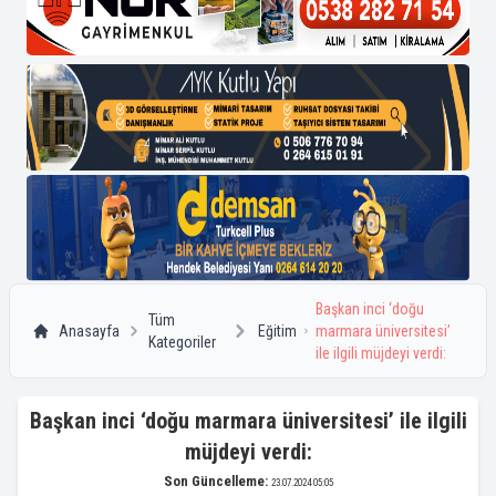
Başkan inci ‘doğu
Tüm
Anasayfa
Eğitim
marmara üniversitesi’
Kategoriler
ile ilgili müjdeyi verdi:
Başkan inci ‘doğu marmara üniversitesi’ ile ilgili
müjdeyi verdi:
Son Güncelleme:
23.07.2024 05:05