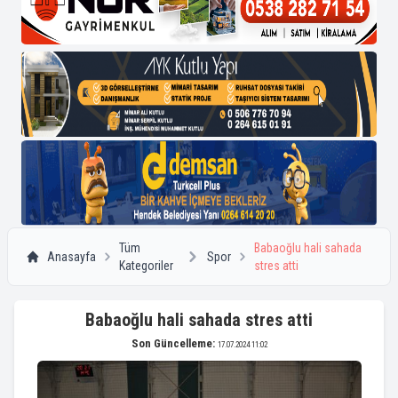
Tüm
Babaoğlu hali sahada
Anasayfa
Spor
Kategoriler
stres atti
Babaoğlu hali sahada stres atti
Son Güncelleme:
17.07.2024 11:02