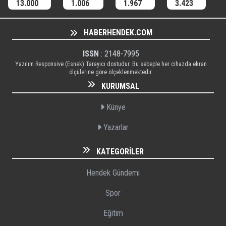
13.000
1.006
1.967
3.423
HABERHENDEK.COM
ISSN
: 2148-7995
Yazılım Responsive (Esnek) Tarayıcı dostudur. Bu sebeple her cihazda ekran
ölçülerine göre ölçeklenmektedir.
KURUMSAL
Künye
Yazarlar
KATEGORILER
Hendek Gündemi
Spor
Eğitim