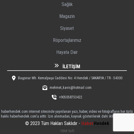
Sağlık
Magazin
Siyaset
Röportajlarımız
Hayata Dair
İLETIŞIM
Başpınar Mh. Kemalpaşa Caddesi No: 4 Hendek / SAKARYA / TR - 54300
mehmet_kavis@hotmail.com
+905058753422
haberhendek.com internet sitesinde yayınlanan yazı, haber, video ve fotoğrafların her türlü
hakkı haberhendek.com'a aittir. İzin alınmadan, kaynak gösterilerek dahi iktibas edilemez
© 2023 Tüm Hakları Saklıdır -
Haber
Hendek
YBM Soft