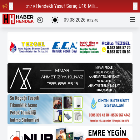
Hendekli Yusuf Saraç U18 Milli...
Ba
21:19
12:23
09.08.2026
8:12:40