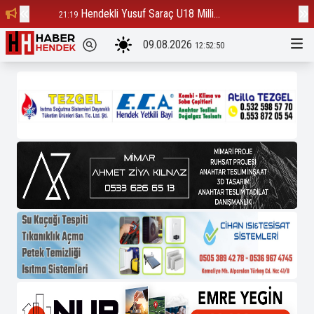
Hendekli Yusuf Saraç U18 Milli...
Ba
21:19
12:23
09.08.2026
12:52:51