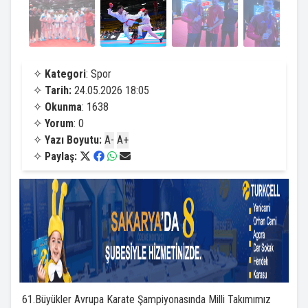
✧
Kategori
: Spor
✧
Tarih:
24.05.2026 18:05
✧
Okunma
: 1638
✧
Yorum
: 0
✧
Yazı Boyutu:
A-
A+
✧
Paylaş:
61.Büyükler Avrupa Karate Şampiyonasında Milli Takımımız