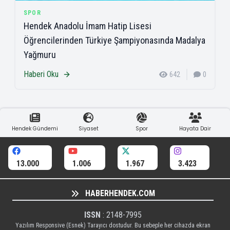
SPOR
Hendek Anadolu İmam Hatip Lisesi
Öğrencilerinden Türkiye Şampiyonasında Madalya
Yağmuru
Haberi Oku
642
0
Hendek Gündemi
Siyaset
Spor
Hayata Dair
13.000
1.006
1.967
3.423
HABERHENDEK.COM
ISSN
: 2148-7995
Yazılım Responsive (Esnek) Tarayıcı dostudur. Bu sebeple her cihazda ekran