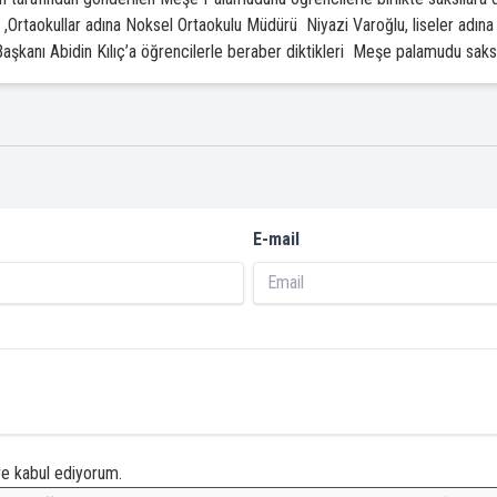
n ,Ortaokullar adına Noksel Ortaokulu Müdürü Niyazi Varoğlu, liseler adı
aşkanı Abidin Kılıç’a öğrencilerle beraber diktikleri Meşe palamudu saksı
E-mail
 kabul ediyorum.