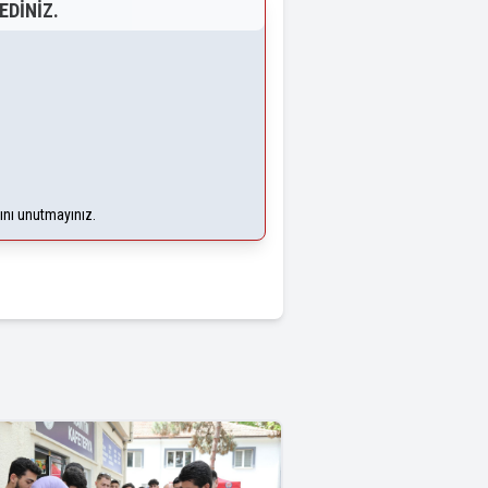
EDINIZ.
ğını unutmayınız.