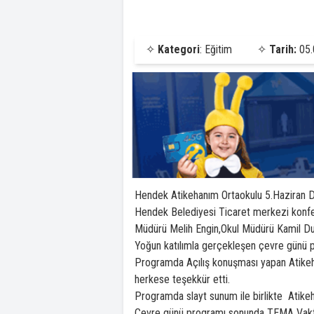
✧
Kategori
: Eğitim
✧
Tarih:
05.
Hendek Atikehanım Ortaokulu 5.Haziran 
Hendek Belediyesi Ticaret merkezi konfer
Müdürü Melih Engin,Okul Müdürü Kamil Duman
Yoğun katılımla gerçekleşen çevre günü pr
Programda Açılış konuşması yapan Atike
herkese teşekkür etti.
Programda slayt sunum ile birlikte Atikeha
Çevre günü programı sonunda TEMA Vakfı t