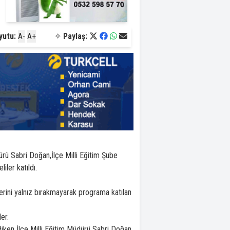
yutu:
A-
A+
✧
Paylaş:
ü Sabri Doğan,İlçe Milli Eğitim Şube
ler katıldı.
ni yalnız bırakmayarak programa katılan
er.
iken İlçe Milli Eğitim Müdürü Sabri Doğan