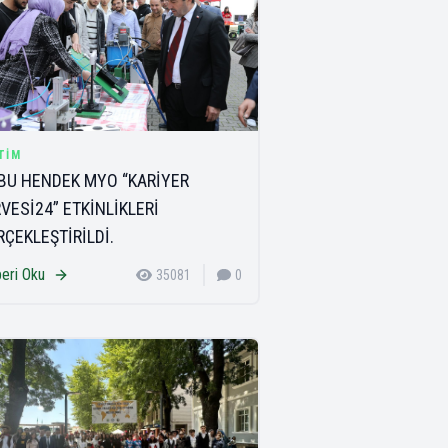
TIM
BU HENDEK MYO “KARİYER
RVESİ24” ETKİNLİKLERİ
RÇEKLEŞTİRİLDİ.
eri Oku
35081
0