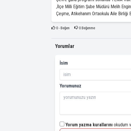
,İlçe Milli Eğitim Şube Müdürü Melih Engi
Çeşme, Atikehanım Ortaokulu Aile Birliği B
0
- Beğen
0
Beğenme
Yorumlar
İsim
Yorumunuz
Yorum yazma kurallarını
okudum ve