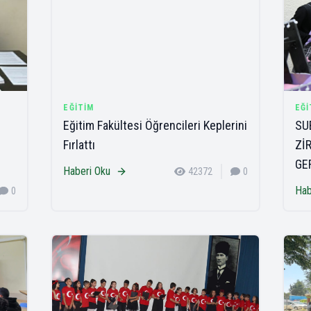
EĞITIM
EĞI
Eğitim Fakültesi Öğrencileri Keplerini
SU
Fırlattı
Zİ
GE
Haberi Oku
42372
0
Hab
0