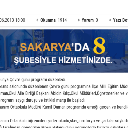
06.2013 18:00
✧
Okunma
: 1914
✧
Yorum
: 0
✧
Yazı Bo
Dünya Çevre günü programı düzenledi.
ans salonunda düzenlenen Çevre günü programına İlçe Milli Eğitim Müdür
,Okul Aile Birliği Başkanı Abidin Kılıç,Okul Müdürleri,Öğretmenler ve veli
ogramı saygı duruşu ve İstiklal marşı ile başladı.
hanım Ortaokulu Müdürü Kamil Duman programda emeği geçen ve kendileri
nım Ortaokulu öğrencileri şiirler okudu,skeç,orotoryo ve şarkılar söyledil
arafından gönderilen Meşe Palamudunu öğrencilerle birlikte saksılara d