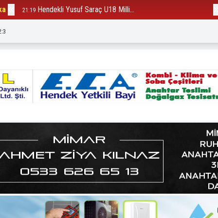
ka
Hendekli Yusuf Saraç U18 Milli...
B
21:19
12:23
2:5