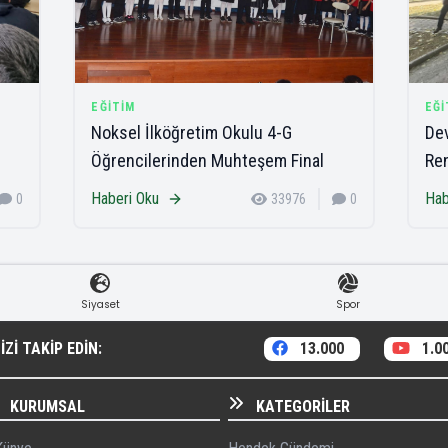
EĞITIM
EĞI
Noksel İlköğretim Okulu 4-G
Dev
Öğrencilerinden Muhteşem Final
Ren
Haberi Oku
Hab
0
33976
0
Siyaset
Spor
ZI TAKIP EDIN:
13.000
1.0
KURUMSAL
KATEGORILER