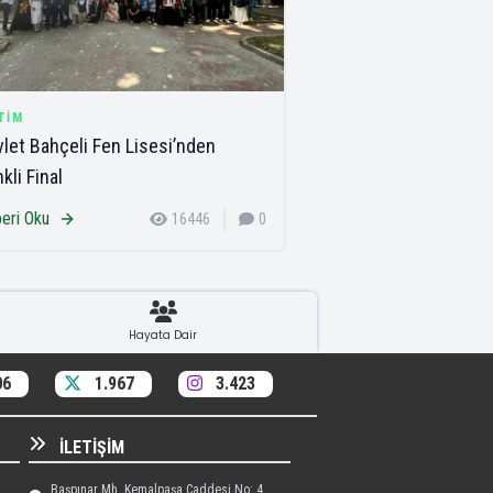
TIM
let Bahçeli Fen Lisesi’nden
kli Final
eri Oku
16446
0
Hayata Dair
06
1.967
3.423
İLETIŞIM
Başpınar Mh. Kemalpaşa Caddesi No: 4