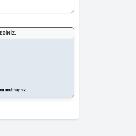
EDINIZ.
ğını unutmayınız.