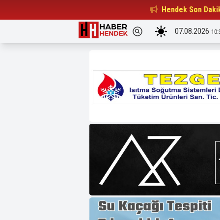
Beşiktaşlılar Derneği Başkanı...
Hendek Son Daki
15:32
07.08.2026
10: