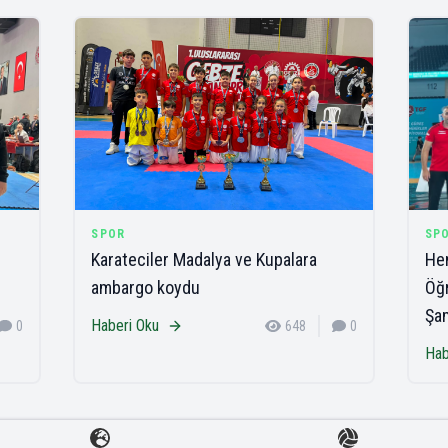
SPOR
SP
Karateciler Madalya ve Kupalara
Hen
ambargo koydu
Öğr
Şa
Haberi Oku
0
648
0
Hab