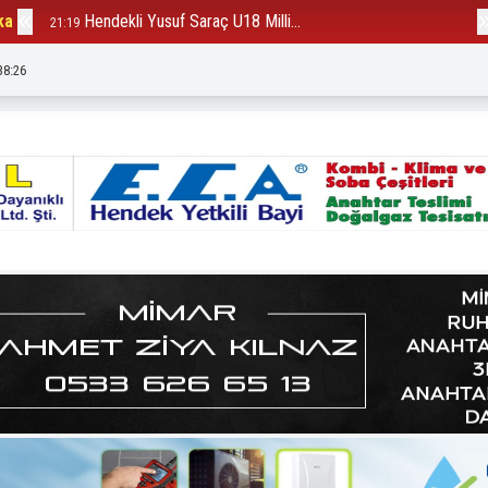
ka
Hendekli Yusuf Saraç U18 Milli...
B
21:19
12:23
38:28