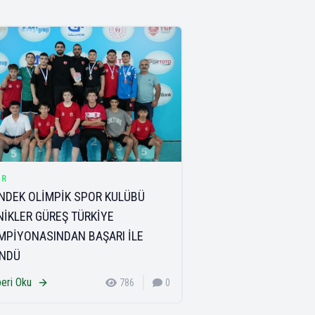
OR
NDEK OLİMPİK SPOR KULÜBÜ
NİKLER GÜREŞ TÜRKİYE
MPİYONASINDAN BAŞARI İLE
NDÜ
eri Oku
786
0