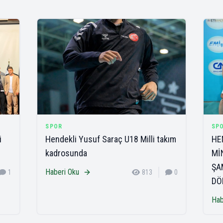
SPOR
SP
i
Hendekli Yusuf Saraç U18 Milli takım
HE
kadrosunda
Mİ
ŞA
Haberi Oku
1
813
0
DÖ
Hab