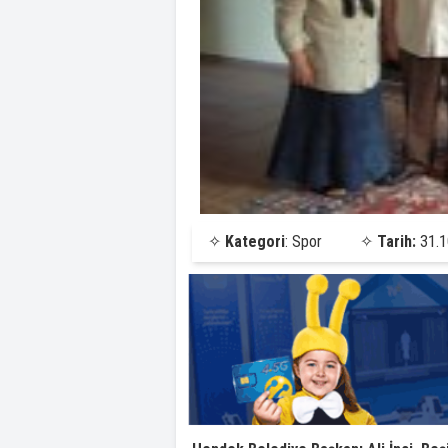
✧
Kategori
: Spor
✧
Tarih:
31.1