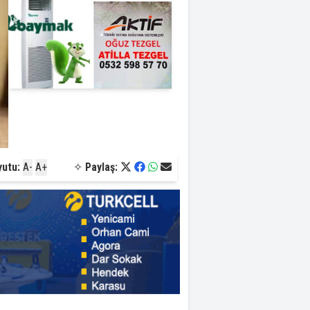
yutu:
A-
A+
✧
Paylaş: