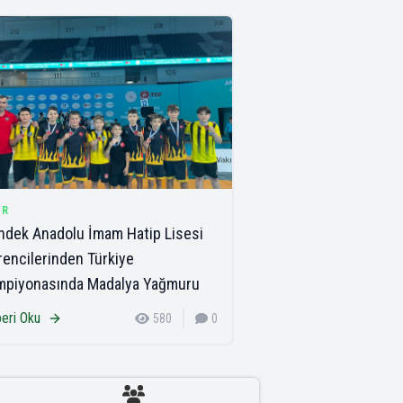
OR
dek Anadolu İmam Hatip Lisesi
encilerinden Türkiye
mpiyonasında Madalya Yağmuru
eri Oku
580
0