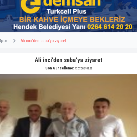
Spor
Ali inci’den seba’ya ziyaret
Ali inci’den seba’ya ziyaret
Son Güncelleme:
17.07.2024 02:23