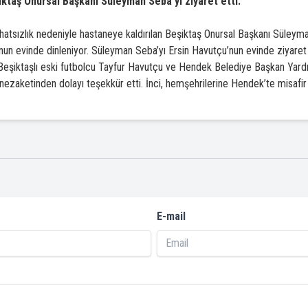
iktaş Onursal Başkanı Süleyman Seba’yı ziyaret etti.
atsızlık nedeniyle hastaneye kaldırılan Beşiktaş Onursal Başkanı Süleym
nun evinde dinleniyor. Süleyman Seba’yı Ersin Havutçu’nun evinde ziyaret
Beşiktaşlı eski futbolcu Tayfur Havutçu ve Hendek Belediye Başkan Yardı
ezaketinden dolayı teşekkür etti. İnci, hemşehrilerine Hendek’te misafir 
E-mail