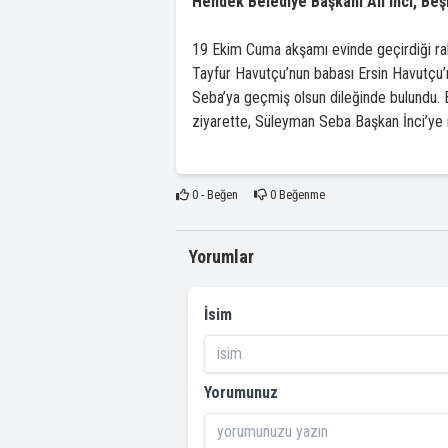
Hendek Belediye Başkanı Ali İnci, Beş
19 Ekim Cuma akşamı evinde geçirdiği rah
Tayfur Havutçu’nun babası Ersin Havutçu’
Seba’ya geçmiş olsun dileğinde bulundu. 
ziyarette, Süleyman Seba Başkan İnci’ye n
0
- Beğen
0
Beğenme
Yorumlar
İsim
Yorumunuz