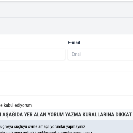
E-mail
 kabul ediyorum.
 AŞAĞIDA YER ALAN YORUM YAZMA KURALLARINA DIKKAT 
, suç veya suçluyu övme amaçlı yorumlar yapmayınız.
yandıracak veya nefreti körükleyecek yorumlar yapmayınız.