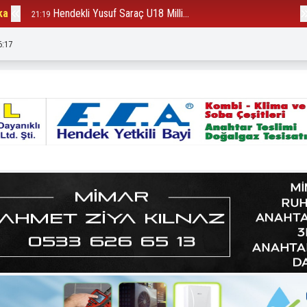
ka
Hendekli Yusuf Saraç U18 Milli...
B
21:19
12:23
6:19