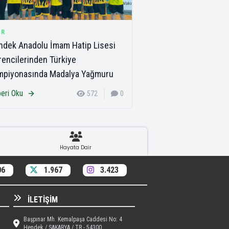
OR
dek Anadolu İmam Hatip Lisesi
encilerinden Türkiye
mpiyonasında Madalya Yağmuru
eri Oku
572
0
Hayata Dair
06
1.967
3.423
İLETIŞIM
Başpınar Mh. Kemalpaşa Caddesi No: 4
Hendek / SAKARYA / TR - 54300