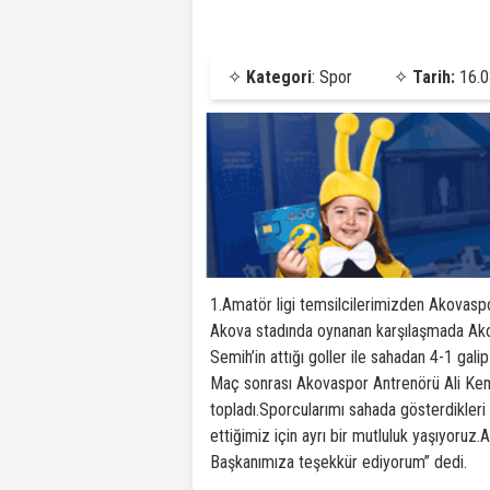
✧
Kategori
: Spor
✧
Tarih:
16.0
1.Amatör ligi temsilcilerimizden Akovaspor
Akova stadında oynanan karşılaşmada Akova
Semih’in attığı goller ile sahadan 4-1 galip 
Maç sonrası Akovaspor Antrenörü Ali Kema
topladı.Sporcularımı sahada gösterdikler
ettiğimiz için ayrı bir mutluluk yaşıyoruz
Başkanımıza teşekkür ediyorum” dedi.