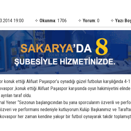
3.2014 19:00
✧
Okunma
: 1706
✧
Yorum
: 0
✧
Yazı Bo
 konuk ettiği Alifuat Paşaspor’u oynadığı güzel futbolun karşılığında 4-1
spor ,konuk ettiği Alifuat Paşaspor karşısında oyun hakimiyetini elinde 
ayrılan taraf oldu.
l Yener “Sezonun başlangıcından bu yana sporcularım özverili ve performa
i özveri ve performans nedeniyle kutluyorum.Kulüp Başkanımız ve Tarafta
.Akovaspor her zaman kendine yakışır bir futbol oynayarak takdir toplamış