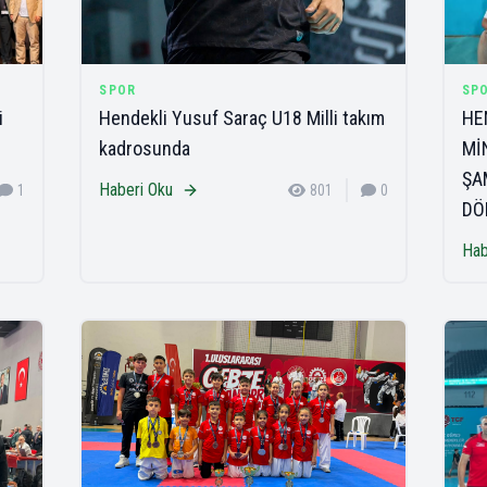
SPOR
SP
i
Hendekli Yusuf Saraç U18 Milli takım
HE
kadrosunda
Mİ
ŞA
Haberi Oku
1
801
0
DÖ
Hab