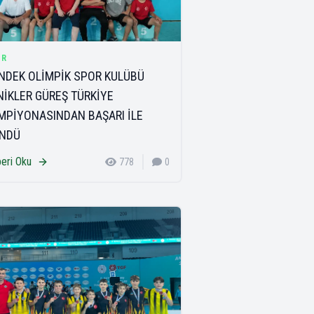
OR
NDEK OLİMPİK SPOR KULÜBÜ
NİKLER GÜREŞ TÜRKİYE
MPİYONASINDAN BAŞARI İLE
NDÜ
eri Oku
778
0