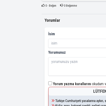
0
- Beğen
0
Beğenme
Yorumlar
İsim
Yorumunuz
Yorum yazma kurallarını
okudum ve
LÜTFEN
Türkiye Cumhuriyeti yasalarına aykırı
Küfür, argo, hakaret içerikli, nefret u