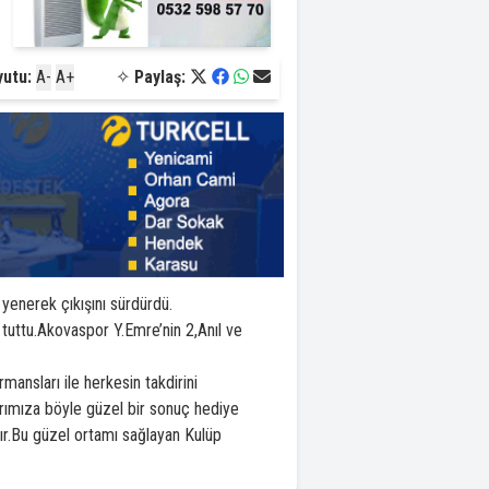
yutu:
A-
A+
✧
Paylaş:
 yenerek çıkışını sürdürdü.
tuttu.Akovaspor Y.Emre’nin 2,Anıl ve
nsları ile herkesin takdirini
rımıza böyle güzel bir sonuç hediye
tır.Bu güzel ortamı sağlayan Kulüp