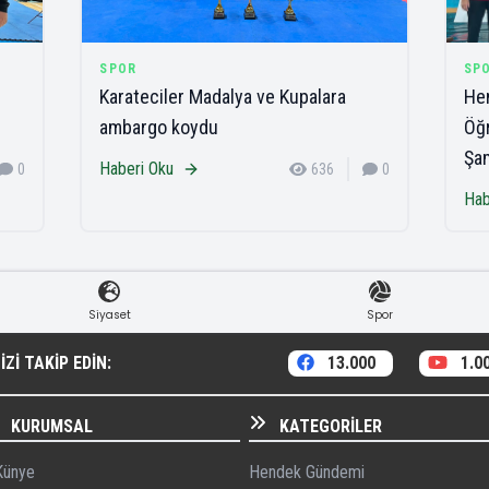
SPOR
SP
Karateciler Madalya ve Kupalara
Hen
ambargo koydu
Öğr
Şa
Haberi Oku
0
636
0
Hab
Siyaset
Spor
ZI TAKIP EDIN:
13.000
1.0
KURUMSAL
KATEGORILER
ünye
Hendek Gündemi