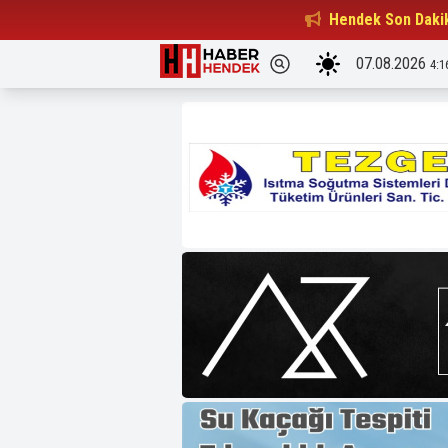
Beşiktaşlılar Derneği Başkanı...
Hendek Son Daki
15:32
07.08.2026
4:1