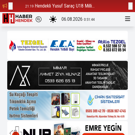
Hendekli Yusuf Saraç U18 Milli...
Ba
21:19
12:23
06.08.2026
0:51:44