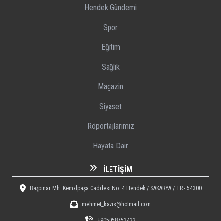
Hendek Gündemi
Spor
Eğitim
Sağlık
Magazin
Siyaset
Röportajlarımız
Hayata Dair
İLETIŞIM
Başpınar Mh. Kemalpaşa Caddesi No: 4 Hendek / SAKARYA / TR - 54300
mehmet_kavis@hotmail.com
+905058753422