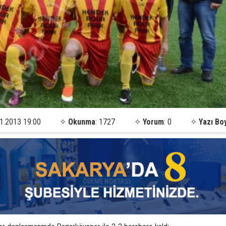
1.2013 19:00
✧
Okunma
: 1727
✧
Yorum
: 0
✧
Yazı Bo