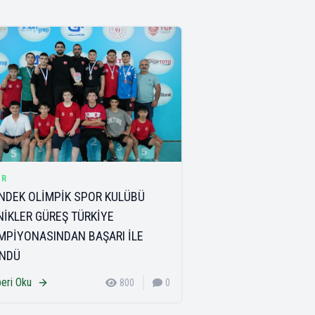
OR
NDEK OLİMPİK SPOR KULÜBÜ
NİKLER GÜREŞ TÜRKİYE
MPİYONASINDAN BAŞARI İLE
NDÜ
eri Oku
800
0