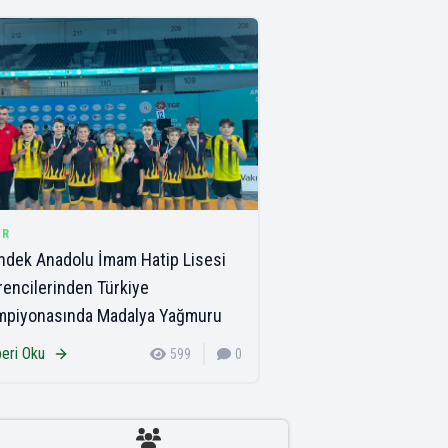
OR
dek Anadolu İmam Hatip Lisesi
encilerinden Türkiye
mpiyonasında Madalya Yağmuru
eri Oku
599
0