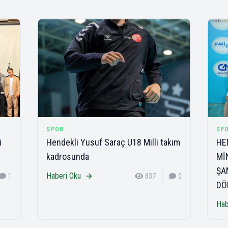
SPOR
SP
i
Hendekli Yusuf Saraç U18 Milli takım
HE
kadrosunda
Mİ
ŞA
Haberi Oku
1
837
0
DÖ
Hab