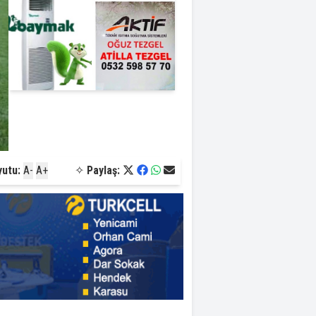
yutu:
A-
A+
✧
Paylaş: