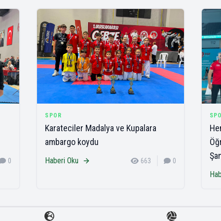
SPOR
SP
Karateciler Madalya ve Kupalara
Hen
ambargo koydu
Öğr
Şa
Haberi Oku
0
663
0
Hab