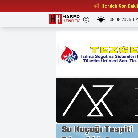
Beşiktaşlılar Derneği Başkanı...
Hendek Son Daki
15:32
08.08.2026
1:2