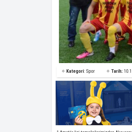
✧
Kategori
: Spor
✧
Tarih:
10.1