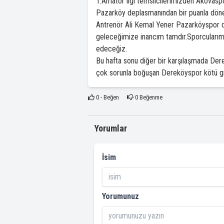
1.Amatör ligi temsilcilerimizden Akovas
Pazarköy deplasmanından bir puanla döne
Antrenör Ali Kemal Yener Pazarköyspor de
geleceğimize inancım tamdır.Sporcularım b
edeceğiz.
Bu hafta sonu diğer bir karşılaşmada Dere
çok sorunla boğuşan Dereköyspor kötü gidi
0
- Beğen
0
Beğenme
Yorumlar
İsim
Yorumunuz