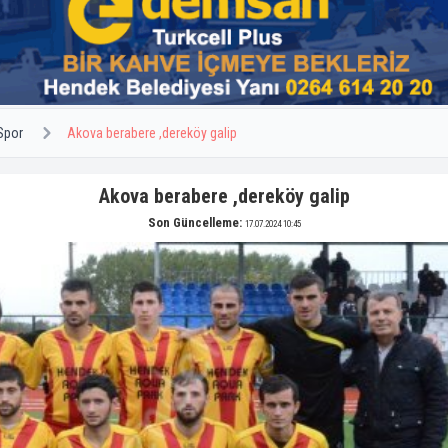
Spor
Akova berabere ,dereköy galip
Akova berabere ,dereköy galip
Son Güncelleme:
17.07.2024 10:45