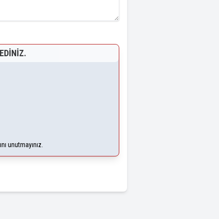
EDINIZ.
ğını unutmayınız.