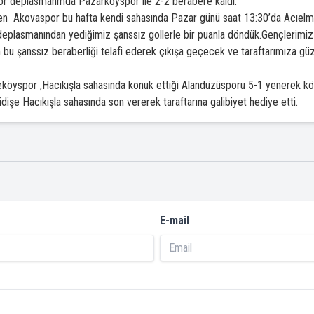
por deplasmanmda Pazarköyspor ile 2-2 berabere kaldı.
n Akovaspor bu hafta kendi sahasında Pazar günü saat 13:30’da Acıelm
plasmanından yediğimiz şanssız gollerle bir puanla döndük.Gençlerimiz il
u şanssız beraberliği telafi ederek çıkışa geçecek ve taraftarımıza güzel 
köyspor ,Hacıkışla sahasında konuk ettiği Alandüzüsporu 5-1 yenerek kötü
şe Hacıkışla sahasında son vererek taraftarına galibiyet hediye etti.
E-mail