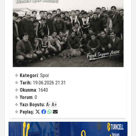
✧
Kategori
: Spor
✧
Tarih:
19.06.2026 21:31
✧
Okunma
: 1640
✧
Yorum
: 0
✧
Yazı Boyutu:
A-
A+
✧
Paylaş: