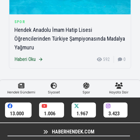
SPOR
Hendek Anadolu İmam Hatip Lisesi
Öğrencilerinden Türkiye Şampiyonasında Madalya
Yağmuru
Haberi Oku
592
0
Hendek Gündemi
Siyaset
Spor
Hayata Dair
13.000
1.006
1.967
3.423
HABERHENDEK.COM