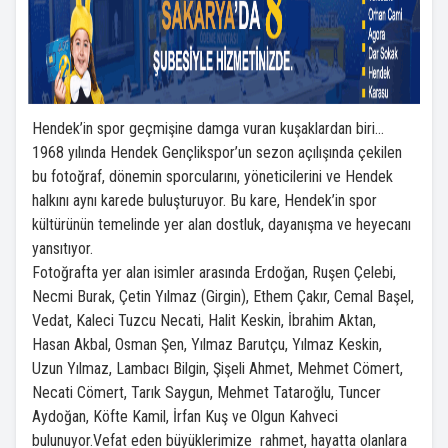
Hendek’in spor geçmişine damga vuran kuşaklardan biri…
1968 yılında Hendek Gençlikspor’un sezon açılışında çekilen
bu fotoğraf, dönemin sporcularını, yöneticilerini ve Hendek
halkını aynı karede buluşturuyor. Bu kare, Hendek’in spor
kültürünün temelinde yer alan dostluk, dayanışma ve heyecanı
yansıtıyor.
Fotoğrafta yer alan isimler arasında Erdoğan, Ruşen Çelebi,
Necmi Burak, Çetin Yılmaz (Girgin), Ethem Çakır, Cemal Başel,
Vedat, Kaleci Tuzcu Necati, Halit Keskin, İbrahim Aktan,
Hasan Akbal, Osman Şen, Yılmaz Barutçu, Yılmaz Keskin,
Uzun Yılmaz, Lambacı Bilgin, Şişeli Ahmet, Mehmet Cömert,
Necati Cömert, Tarık Saygun, Mehmet Tataroğlu, Tuncer
Aydoğan, Köfte Kamil, İrfan Kuş ve Olgun Kahveci
bulunuyor.Vefat eden büyüklerimize rahmet, hayatta olanlara